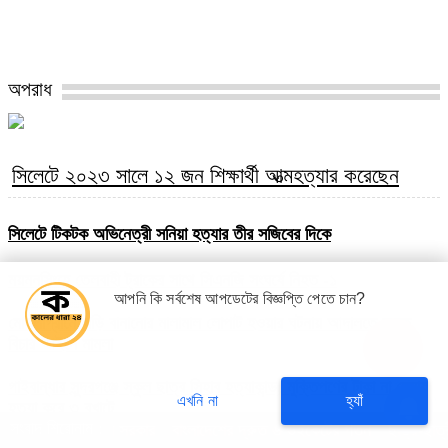
অপরাধ
সিলেটে ২০২৩ সালে ১২ জন শিক্ষার্থী আত্মহত্যার করেছেন
সিলেটে টিকটক অভিনেত্রী সনিয়া হত্যার তীর সজিবের দিকে
ময়মনসিংহে তেলবাহী ট্রাকের সাথে সিএনজি সংঘর্ষে নিহত -১
আপনি কি সর্বশেষ আপডেটের বিজ্ঞপ্তি পেতে চান?
মোল্লাগ্রামে বাড়ি বানানোর মালামাল লোপাট হওয়ার ঘটনায় আদালতে দ্রুত
বিচার আইনে মামলা
গাইবান্ধার সুন্দরগঞ্জে স্কুল ছাত্র সিহাব হত্যাকান্ড, মুক্তিপণের টাকা না দেয়ায়
এখনি না
হ্যাঁ
হত্যা করে ৩ বখাটে
সংবাদ শিরোনাম :
 আনতে চায় সরকার
বাংলাদেশের দ্রুত ৬ উইকেটের পতন
ছাত্র-ছাত্রীদের উপবৃ