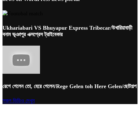
Ukhariabari VS Bhuyapur Express Tribecar/উখারিয়াবাড়ী
বনাম ভূঞাপুর এক্সপ্রেস ট্রাইবেকার
রেগে গেলেন তো, হেরে গেলেন/Rege Gelen toh Here Gelen/ছোটগল্প
সকল ভিডিও দেখুন