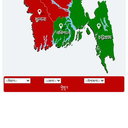
খুঁজুন