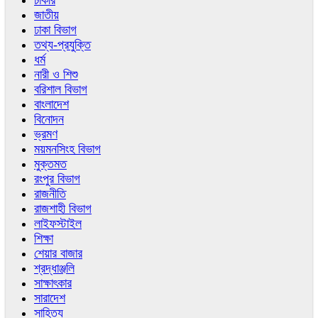
চাকরি
জাতীয়
ঢাকা বিভাগ
তথ্য-প্রযুক্তি
ধর্ম
নারী ও শিশু
বরিশাল বিভাগ
বাংলাদেশ
বিনোদন
ভ্রমণ
ময়মনসিংহ বিভাগ
মুক্তমত
রংপুর বিভাগ
রাজনীতি
রাজশাহী বিভাগ
লাইফস্টাইল
শিক্ষা
শেয়ার বাজার
শ্রদ্ধাঞ্জলি
সাক্ষাৎকার
সারাদেশ
সাহিত্য