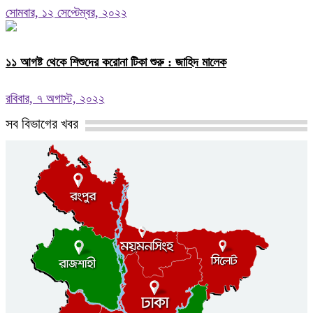
সোমবার, ১২ সেপ্টেম্বর, ২০২২
১১ আগষ্ট থেকে শিশুদের করোনা টিকা শুরু : জাহিদ মালেক
রবিবার, ৭ অগাস্ট, ২০২২
সব বিভাগের খবর