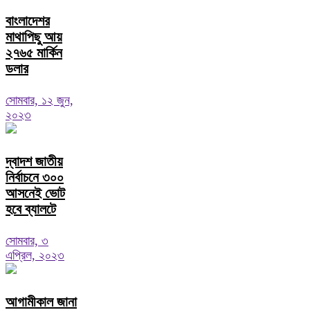
বাংলাদেশর
মাথাপিছু আয়
২৭৬৫ মার্কিন
ডলার
সোমবার, ১২ জুন,
২০২৩
দ্বাদশ জাতীয়
নির্বাচনে ৩০০
আসনেই ভোট
হবে ব্যালটে
সোমবার, ৩
এপ্রিল, ২০২৩
আগামীকাল জানা