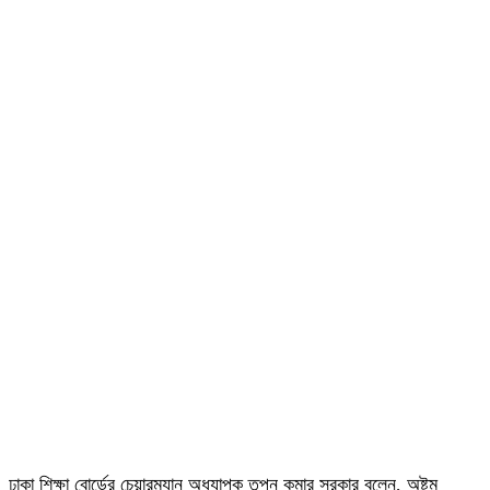
ঢাকা শিক্ষা বোর্ডের চেয়ারম্যান অধ্যাপক তপন কুমার সরকার বলেন, অষ্টম