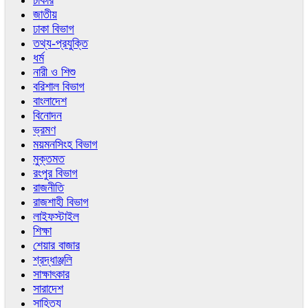
চাকরি
জাতীয়
ঢাকা বিভাগ
তথ্য-প্রযুক্তি
ধর্ম
নারী ও শিশু
বরিশাল বিভাগ
বাংলাদেশ
বিনোদন
ভ্রমণ
ময়মনসিংহ বিভাগ
মুক্তমত
রংপুর বিভাগ
রাজনীতি
রাজশাহী বিভাগ
লাইফস্টাইল
শিক্ষা
শেয়ার বাজার
শ্রদ্ধাঞ্জলি
সাক্ষাৎকার
সারাদেশ
সাহিত্য