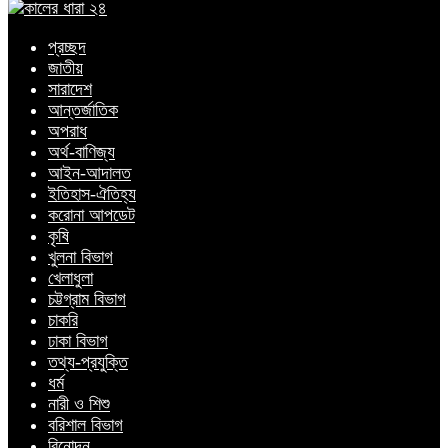
প্রচ্ছদ
জাতীয়
সারাদেশ
আন্তর্জাতিক
অপরাধ
অর্থ-বাণিজ্য
আইন-আদালত
ইতিহাস-ঐতিহ্য
করোনা আপডেট
কৃষি
খুলনা বিভাগ
খেলাধুলা
চট্টগ্রাম বিভাগ
চাকরি
ঢাকা বিভাগ
তথ্য-প্রযুক্তি
ধর্ম
নারী ও শিশু
বরিশাল বিভাগ
বিনোদন