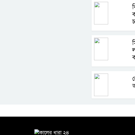
স
ল
ব
ক