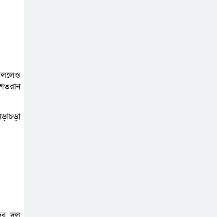
অনলাইন প্রেক্লাবের
ঈদ পুনর্মিলনী
অনুষ্ঠিত
 খেললেও
 শতরান
়াচড়া
‌ের দল