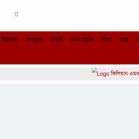
ঢাকা
০৭:০০ অপরাহ্ন, বৃহস্পতিবার, ০৬ অগাস্ট
২০২৬, ২২ শ্রাবণ ১৪৩৩ বঙ্গাব্দ
বিনোদন
খেলাধুলা
চাকরি
তথ্য-প্রযুক্তি
শিক্ষা
স্বাস্থ্য
স
কিলিয়ান এমবাপেকে 