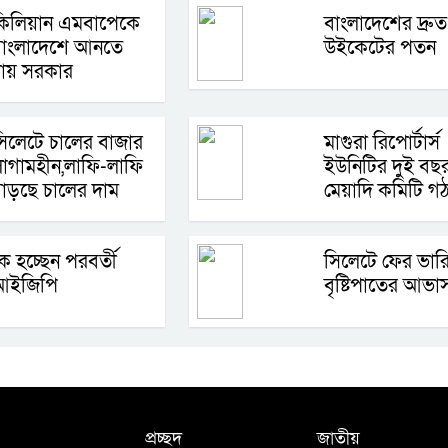
কিলিয়ান এমবাপেকে
বাংলাদেশের দ্রুত
বাংলাদেশে আনতে
উইকেটের পতন
চায় সরকার
িলেটে চালের বাজার
মাগুরা রিপোর্টার্স
াগামহীন,লাফি-লাফি
ইউনিটির দুই বছ
াড়ছে চালের দাম
মেয়াদি কমিটি গ
ে হচ্ছেন পরবর্তী
সিলেটে ফের ভার
আইজিপি
বৃষ্টিপাতের আভা
প্রচ্ছদ
জাতীয়