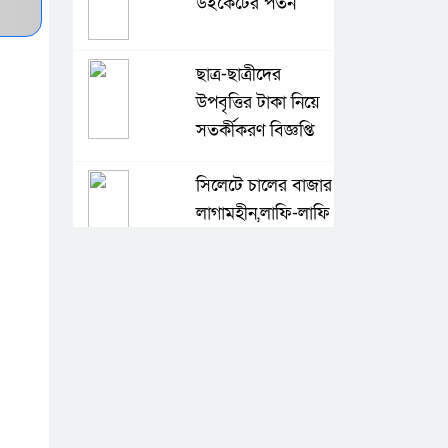
উইকেটের পতন
ছাত্র-ছাত্রীদের
উপবৃত্তির টাকা নিয়ে
সতর্কীকরণ বিজ্ঞপ্তি
সিলেটে চালের বাজার
লাগামহীন,লাফি-লাফি
বাড়ছে চালের দাম
মাগুরা রিপোর্টার্স
ইউনিটির দুই বছর
মেয়াদি কমিটি গঠন
কে হচ্ছেন পরবর্তী
আইজিপি