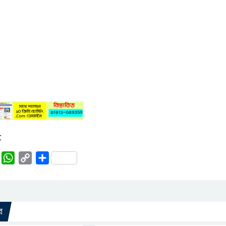
:
rest
Tumblr
WhatsApp
Copy
Share
Link
র