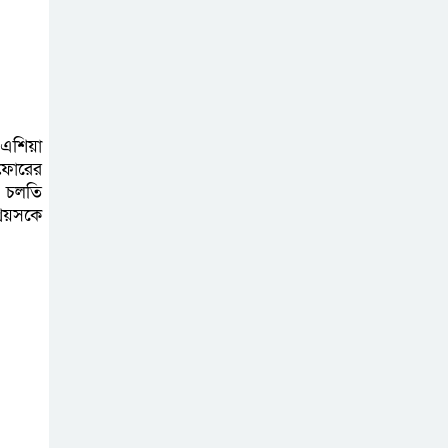
সিলেটে ফের ভারি
বৃষ্টিপাতের আভাস
 এশিয়া
সিলেট বন্যায় ৯ টি
 ফোরের
উপজেলা প্লাবিত,
। চলতি
তারপর উপজেলা
্রেয়সকে
নির্বাচন বুধবার
গাজীপুর মিডিয়া
ক্লাবের উদ্যোগে
বিশুদ্ধ খাবার পানি ও
স্যালাইন বিতরণ
বৃহত্তর সিলেট জেলা