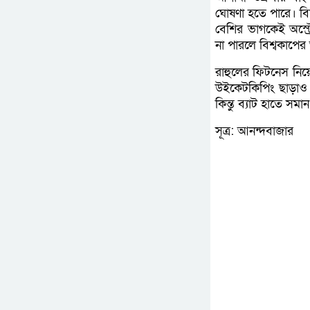
ঘোষণা হতে পারে। বিশ
বেশির ভাগকেই অস্ট্র
না পারলে বিশ্বকাপের
রাহুলের ফিটনেস নিয়ে
উইকেটকিপিং ছাড়াও
কিন্তু ব্যাট হাতে স
সূত্র: আনন্দবাজার