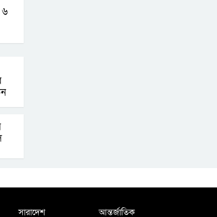
 ৬
র
ঠন
ি
স
সারাদেশ
আন্তর্জাতিক