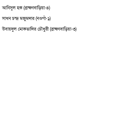
আনিসুল হক (ব্রাহ্মণবাড়িয়া-৪)
সাধন চন্দ্র মজুমদার (নওগাঁ-১)
উবায়দুল মোকতাদির চৌধুরী (ব্রাহ্মণবাড়িয়া-৩)