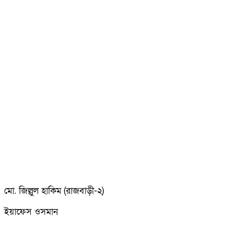
মো. জিল্লুল হাকিম (রাজবাড়ী-২)
ইয়াফেস ওসমান