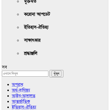
মুক্তমত
করোনা আপডেট
ইতিহাস-ঐতিহ্য
সাক্ষাৎকার
শ্রদ্ধাঞ্জলি
সব
অপরাধ
অর্থ-বাণিজ্য
আইন-আদালত
আন্তর্জাতিক
ইতিহাস-ঐতিহ্য