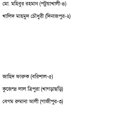
মো. মহিবুর রহমান (পটুয়াখালী-৪)
খালিদ মাহমুদ চৌধুরী (দিনাজপুর-২)
জাহিদ ফারুক (বরিশাল-৫)
কুজেন্দ্র লাল ত্রিপুরা (খাগড়াছড়ি)
বেগম রুমানা আলী (গাজীপুর-৩)