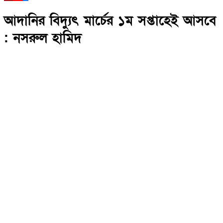
আদানির বিদ্যুৎ মার্চের ১ম সপ্তাহেই আসবে
: নসরুল হামিদ