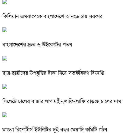
কিলিয়ান এমবাপেকে বাংলাদেশে আনতে চায় সরকার
বাংলাদেশের দ্রুত ৬ উইকেটের পতন
ছাত্র-ছাত্রীদের উপবৃত্তির টাকা নিয়ে সতর্কীকরণ বিজ্ঞপ্তি
সিলেটে চালের বাজার লাগামহীন,লাফি-লাফি বাড়ছে চালের দাম
মাগুরা রিপোর্টার্স ইউনিটির দুই বছর মেয়াদি কমিটি গঠন