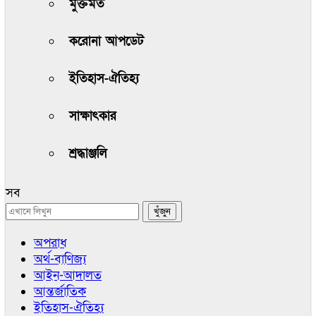
মুক্তমত
করোনা আপডেট
ইতিহাস-ঐতিহ্য
সাক্ষাৎকার
শ্রদ্ধাঞ্জলি
সব
অপরাধ
অর্থ-বাণিজ্য
আইন-আদালত
আন্তর্জাতিক
ইতিহাস-ঐতিহ্য