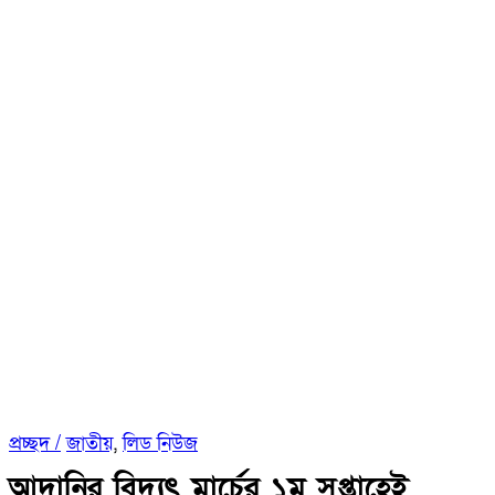
প্রচ্ছদ /
জাতীয়
,
লিড নিউজ
আদানির বিদ্যুৎ মার্চের ১ম সপ্তাহেই