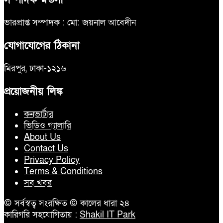
ভারপ্রাপ্ত সম্পাদক : মো: জয়নাল আবেদীন
যোগাযোগের ঠিকানা
মিরপুর, ঢাকা-১২১৬
প্রয়োজনীয় লিঙ্ক
কনভার্টার
ভিডিও গ্যালারি
About Us
Contact Us
Privacy Policy
Terms & Conditions
সব খবর
© সর্বস্বত্ব সংরক্ষিত © কালের ধারা ২৪
কারিগরি সহযোগিতায় :
Shakil IT Park