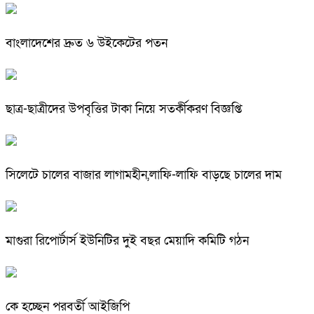
বাংলাদেশের দ্রুত ৬ উইকেটের পতন
ছাত্র-ছাত্রীদের উপবৃত্তির টাকা নিয়ে সতর্কীকরণ বিজ্ঞপ্তি
সিলেটে চালের বাজার লাগামহীন,লাফি-লাফি বাড়ছে চালের দাম
মাগুরা রিপোর্টার্স ইউনিটির দুই বছর মেয়াদি কমিটি গঠন
কে হচ্ছেন পরবর্তী আইজিপি