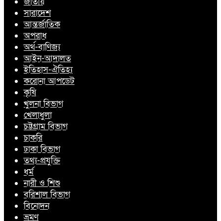
জাতীয়
সারাদেশ
আন্তর্জাতিক
অপরাধ
অর্থ-বাণিজ্য
আইন-আদালত
ইতিহাস-ঐতিহ্য
করোনা আপডেট
কৃষি
খুলনা বিভাগ
খেলাধুলা
চট্টগ্রাম বিভাগ
চাকরি
ঢাকা বিভাগ
তথ্য-প্রযুক্তি
ধর্ম
নারী ও শিশু
বরিশাল বিভাগ
বিনোদন
ভ্রমণ