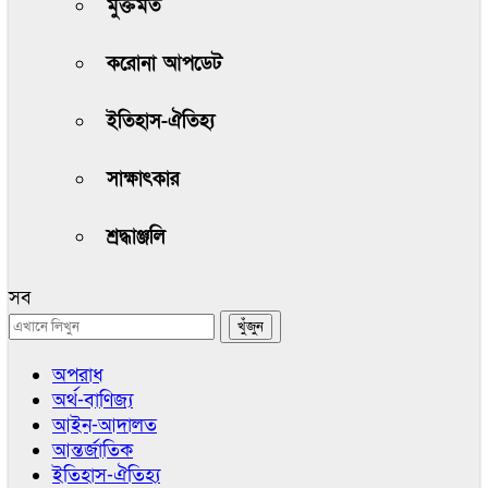
মুক্তমত
করোনা আপডেট
ইতিহাস-ঐতিহ্য
সাক্ষাৎকার
শ্রদ্ধাঞ্জলি
সব
অপরাধ
অর্থ-বাণিজ্য
আইন-আদালত
আন্তর্জাতিক
ইতিহাস-ঐতিহ্য