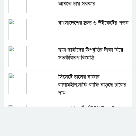
আনতে চায় সরকার
বাংলাদেশের দ্রুত ৬ উইকেটের পতন
ছাত্র-ছাত্রীদের উপবৃত্তির টাকা নিয়ে
সতর্কীকরণ বিজ্ঞপ্তি
সিলেটে চালের বাজার
লাগামহীন,লাফি-লাফি বাড়ছে চালের
দাম
মাগুরা রিপোর্টার্স ইউনিটির দুই বছর
মেয়াদি কমিটি গঠন
কে হচ্ছেন পরবর্তী আইজিপি