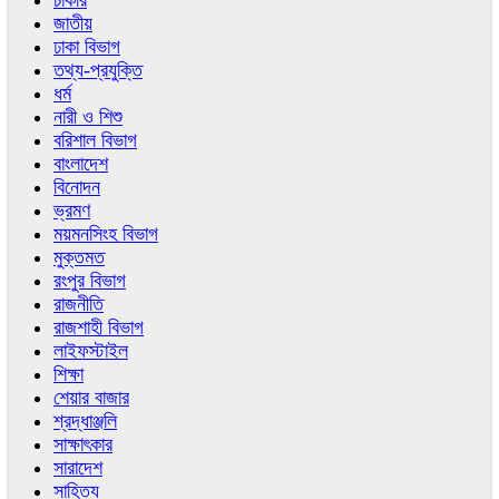
চাকরি
জাতীয়
ঢাকা বিভাগ
তথ্য-প্রযুক্তি
ধর্ম
নারী ও শিশু
বরিশাল বিভাগ
বাংলাদেশ
বিনোদন
ভ্রমণ
ময়মনসিংহ বিভাগ
মুক্তমত
রংপুর বিভাগ
রাজনীতি
রাজশাহী বিভাগ
লাইফস্টাইল
শিক্ষা
শেয়ার বাজার
শ্রদ্ধাঞ্জলি
সাক্ষাৎকার
সারাদেশ
সাহিত্য