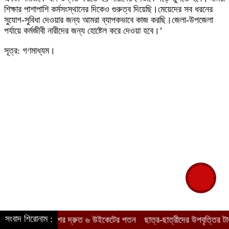
শিক্ষার পাশাপাশি কর্মসংস্থানের দিকেও গুরুত্ব দিয়েছি।মেয়েদের সব ধরনের
সুযোগ-সুবিধা দেওয়ার জন্য আমরা ব্যাপকভাবে কাজ করছি।জেলা-উপজেলা
পর্যায়ে কর্মজীবী নারীদের জন্য হোষ্টেল করে দেওয়া হবে।’
সূত্র: গণমাধ্যম।
সংবাদ শিরোনাম :
বাংলাদেশের দ্রুত ৬ উইকেটের পতন
ছাত্র-ছাত্রীদের উপবৃত্তির টাকা নিয়ে সত