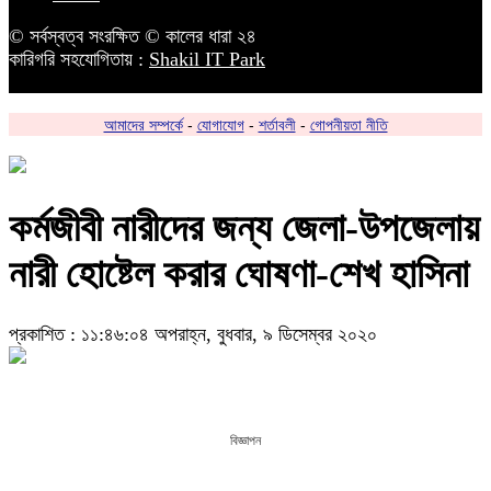
© সর্বস্বত্ব সংরক্ষিত © কালের ধারা ২৪
কারিগরি সহযোগিতায় :
Shakil IT Park
আমাদের সম্পর্কে
-
যোগাযোগ
-
শর্তাবলী
-
গোপনীয়তা নীতি
কর্মজীবী নারীদের জন্য জেলা-উপজেলায়
নারী হোষ্টেল করার ঘোষণা-শেখ হাসিনা
প্রকাশিত : ১১:৪৬:০৪ অপরাহ্ন, বুধবার, ৯ ডিসেম্বর ২০২০
বিজ্ঞাপন