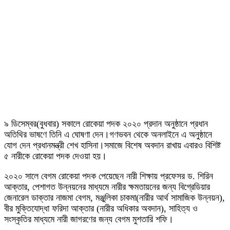
৯ ডিসেম্বর(বুধবার) সকালে রোকেয়া পদক ২০২০ প্রদান অনুষ্ঠানে প্রধান
অতিথির ভাষণে তিনি এ ঘোষণা দেন।গণভবন থেকে অনলাইনে এ অনুষ্ঠানে
যোগ দেন প্রধানমন্ত্রী শেখ হাসিনা।সমাজে বিশেষ অবদান রাখায় এবারও বিশিষ্ট
৫ নারীকে রোকেয়া পদক দেওয়া হয়।
২০২০ সালে বেগম রোকেয়া পদক পেয়েছেন নারী শিক্ষায় প্রফেসর ড. শিরিন
আক্তার, পেশাগত উন্নয়নের মাধ্যমে নারীর ক্ষমতায়নের জন্য বিগ্রেডিয়ার
জেনারেল ডাক্তার নাজমা বেগম, মঞ্জুলিকা চাকমা(নারীর আর্থ সামাজিক উন্নয়ন),
বীর মুক্তিযোদ্ধা ফরিদা আক্তার (নারীর অধিকার অবদান), সাহিত্য ও
সংস্কৃতির মাধ্যমে নারী জাগরণের জন্য বেগম মুশতারি শফি।