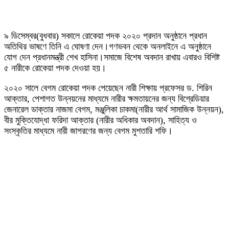
৯ ডিসেম্বর(বুধবার) সকালে রোকেয়া পদক ২০২০ প্রদান অনুষ্ঠানে প্রধান
অতিথির ভাষণে তিনি এ ঘোষণা দেন।গণভবন থেকে অনলাইনে এ অনুষ্ঠানে
যোগ দেন প্রধানমন্ত্রী শেখ হাসিনা।সমাজে বিশেষ অবদান রাখায় এবারও বিশিষ্ট
৫ নারীকে রোকেয়া পদক দেওয়া হয়।
২০২০ সালে বেগম রোকেয়া পদক পেয়েছেন নারী শিক্ষায় প্রফেসর ড. শিরিন
আক্তার, পেশাগত উন্নয়নের মাধ্যমে নারীর ক্ষমতায়নের জন্য বিগ্রেডিয়ার
জেনারেল ডাক্তার নাজমা বেগম, মঞ্জুলিকা চাকমা(নারীর আর্থ সামাজিক উন্নয়ন),
বীর মুক্তিযোদ্ধা ফরিদা আক্তার (নারীর অধিকার অবদান), সাহিত্য ও
সংস্কৃতির মাধ্যমে নারী জাগরণের জন্য বেগম মুশতারি শফি।