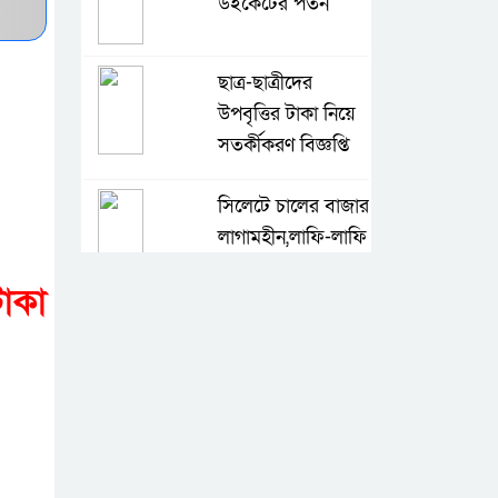
উইকেটের পতন
ছাত্র-ছাত্রীদের
উপবৃত্তির টাকা নিয়ে
সতর্কীকরণ বিজ্ঞপ্তি
সিলেটে চালের বাজার
লাগামহীন,লাফি-লাফি
বাড়ছে চালের দাম
াকা
মাগুরা রিপোর্টার্স
ইউনিটির দুই বছর
মেয়াদি কমিটি গঠন
কে হচ্ছেন পরবর্তী
আইজিপি