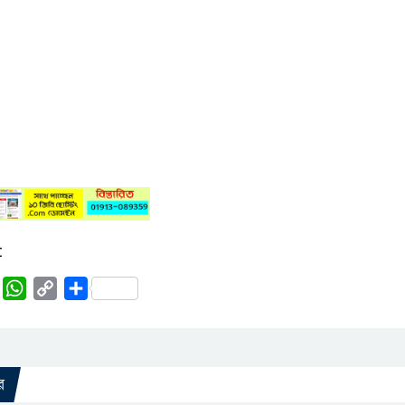
:
rest
Tumblr
WhatsApp
Copy
Share
Link
র