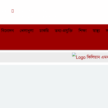
ঢাকা
০১:৪২ অপরাহ্ন, বৃহস্পতিবার, ০৬ অগাস্ট
২০২৬, ২২ শ্রাবণ ১৪৩৩ বঙ্গাব্দ
বিনোদন
খেলাধুলা
চাকরি
তথ্য-প্রযুক্তি
শিক্ষা
স্বাস্থ্য
স
কিলিয়ান এমবাপেকে 