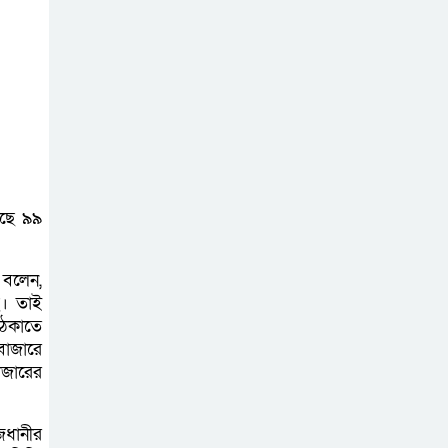
রেছে ৯৯
 বলেন,
ে। তাই
ঠেকাতে
াবাজারে
াজারের
জধানীর