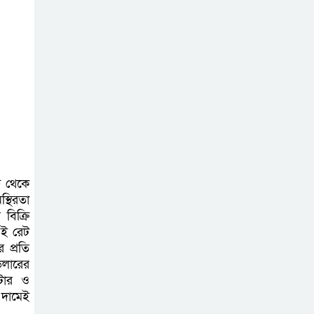
অনলাইন প্রেক্লাবের
ঈদ পুনর্মিলনী
অনুষ্ঠিত
ট থেকে
্থিরতা
বিক্রি
এই রেট
 প্রতি
ডলারের
িটার ও
 দামেই