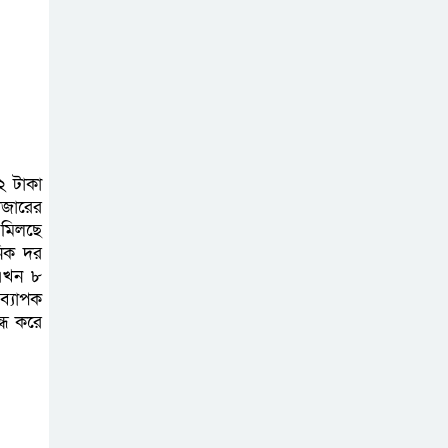
সিলেটে ফের ভারি
বৃষ্টিপাতের আভাস
সিলেট বন্যায় ৯ টি
২ টাকা
উপজেলা প্লাবিত,
াজারের
তারপর উপজেলা
 মিলছে
নির্বাচন বুধবার
নিক দর
 এখন ৮
গাজীপুর মিডিয়া
ব্যাপক
্ধ করে
ক্লাবের উদ্যোগে
বিশুদ্ধ খাবার পানি ও
স্যালাইন বিতরণ
বৃহত্তর সিলেট জেলা