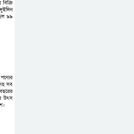
 বিক্রি
ুইদিন
িল ৯৯
পণ্যের
েলসহ সব
থবছরের
ার উৎস
ংশ।