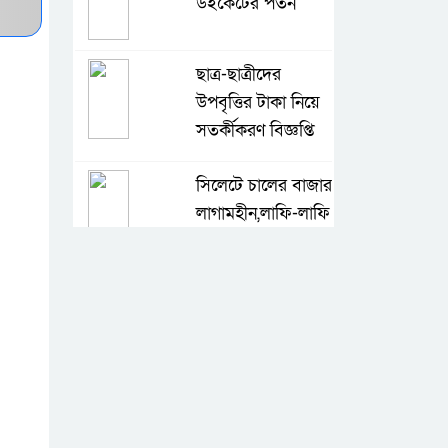
উইকেটের পতন
ছাত্র-ছাত্রীদের
উপবৃত্তির টাকা নিয়ে
সতর্কীকরণ বিজ্ঞপ্তি
সিলেটে চালের বাজার
লাগামহীন,লাফি-লাফি
বাড়ছে চালের দাম
মাগুরা রিপোর্টার্স
ইউনিটির দুই বছর
মেয়াদি কমিটি গঠন
কে হচ্ছেন পরবর্তী
আইজিপি