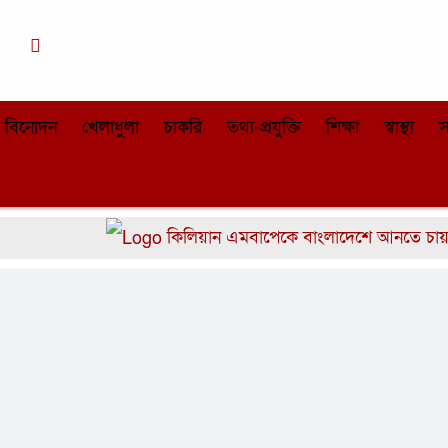
াকা
০৫:৩০ পূর্বাহ্ন, শুক্রবার, ০৭ অগাস্ট ২০২৬, ২২
শ্রাবণ ১৪৩৩ বঙ্গাব্দ
বিনোদন
খেলাধুলা
চাকরি
তথ্য-প্রযুক্তি
শিক্ষা
স্বাস্থ্য
স
কিলিয়ান এমবাপেকে বাংলাদেশে আনতে চায় সরকা