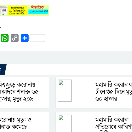
:
rest
Tumblr
WhatsApp
Copy
Share
Link
র
িশ্বজুড়ে করোনায়
মহামারি করোনায়
কদিনে শনাক্ত ৬৫
চীনে ৩৫ দিনে মৃত্
াজার, মৃত্যু ২০৯
৬০ হাজার
রোনায় মৃত্যু ও
মহামারি করোনা
নাক্ত কমেছে
প্রতিরোধে কারিগ