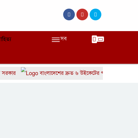
সব
াহিত্য
র
বাংলাদেশের দ্রুত ৬ উইকেটের পতন
ছাত্র-ছাত্