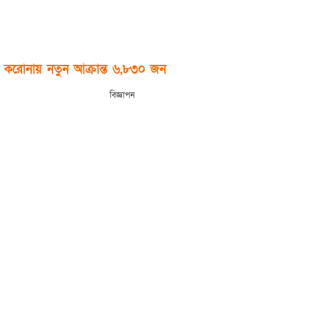
 করোনায় নতুন আক্রান্ত ৬,৮৩০ জন
বিজ্ঞাপন