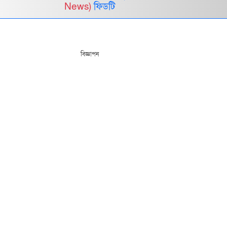
News)
ফিডটি
বিজ্ঞাপন