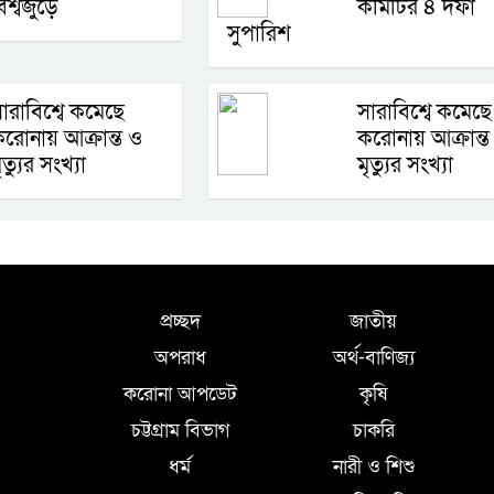
িশ্বজুড়ে
কমিটির ৪ দফা
সুপারিশ
ারাবিশ্বে কমেছে
সারাবিশ্বে কমেছে
রোনায় আক্রান্ত ও
করোনায় আক্রান্ত
ৃত্যুর সংখ্যা
মৃত্যুর সংখ্যা
প্রচ্ছদ
জাতীয়
অপরাধ
অর্থ-বাণিজ্য
করোনা আপডেট
কৃষি
চট্টগ্রাম বিভাগ
চাকরি
ধর্ম
নারী ও শিশু