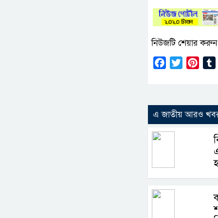
নিউজটি শেয়ার করুন
Facebook
Twitter
Pinte
এ জাতীয় আরও খব
ব
এ
হ
ক
শ