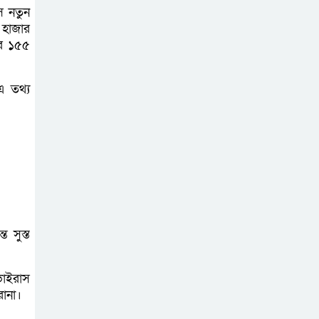
অনলাইন প্রেক্লাবের
ে নতুন
 হাজার
ঈদ পুনর্মিলনী
ার ১৫৫
অনুষ্ঠিত
 এ তথ্য
 সুস্ত
ভাইরাস
রোনা।