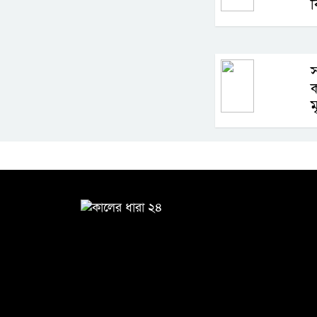
ব
স
ক
ম