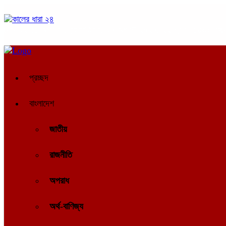
ঢাকা
০২:৫১ অপরাহ্ন, বৃহস্পতিবার, ০৬ অগাস্ট ২০২৬, ২২ শ্রাবণ ১৪৩৩ বঙ্গাব্
প্রচ্ছদ
বাংলাদেশ
জাতীয়
রাজনীতি
অপরাধ
অর্থ-বাণিজ্য