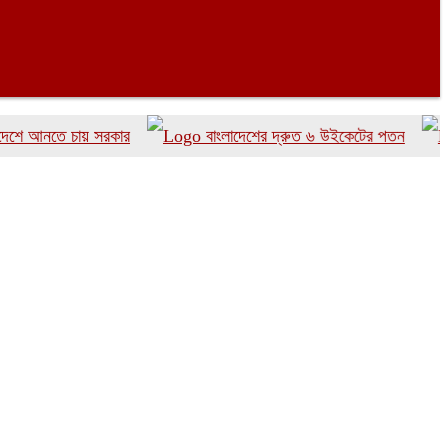
নতে চায় সরকার
বাংলাদেশের দ্রুত ৬ উইকেটের পতন
ছাত