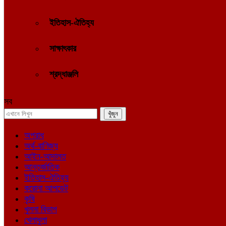
ইতিহাস-ঐতিহ্য
সাক্ষাৎকার
শ্রদ্ধাঞ্জলি
সব
অপরাধ
অর্থ-বাণিজ্য
আইন-আদালত
আন্তর্জাতিক
ইতিহাস-ঐতিহ্য
করোনা আপডেট
কৃষি
খুলনা বিভাগ
খেলাধুলা