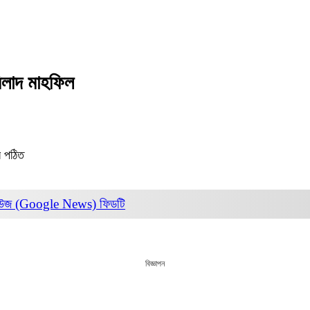
মিলাদ মাহফিল
র পঠিত
িউজ (Google News)
ফিডটি
বিজ্ঞাপন