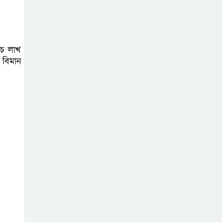
সিলেটে ফের ভারি
বৃষ্টিপাতের আভাস
ঁচ লাখ
 বিমান
।
সিলেট বন্যায় ৯ টি
উপজেলা প্লাবিত,
তারপর উপজেলা
নির্বাচন বুধবার
গাজীপুর মিডিয়া
ক্লাবের উদ্যোগে
বিশুদ্ধ খাবার পানি ও
স্যালাইন বিতরণ
বৃহত্তর সিলেট জেলা