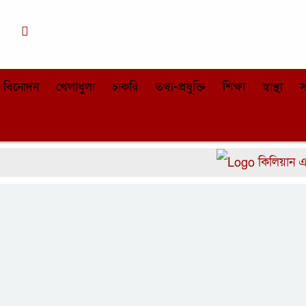
াকা
০৯:২৩ পূর্বাহ্ন, শুক্রবার, ০৭ অগাস্ট ২০২৬, ২৩
শ্রাবণ ১৪৩৩ বঙ্গাব্দ
বিনোদন
খেলাধুলা
চাকরি
তথ্য-প্রযুক্তি
শিক্ষা
স্বাস্থ্য
স
কিলিয়ান এমবাপ