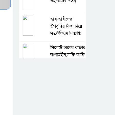
উইকেটের পতন
ছাত্র-ছাত্রীদের
উপবৃত্তির টাকা নিয়ে
সতর্কীকরণ বিজ্ঞপ্তি
সিলেটে চালের বাজার
লাগামহীন,লাফি-লাফি
বাড়ছে চালের দাম
মাগুরা রিপোর্টার্স
ইউনিটির দুই বছর
মেয়াদি কমিটি গঠন
কে হচ্ছেন পরবর্তী
আইজিপি