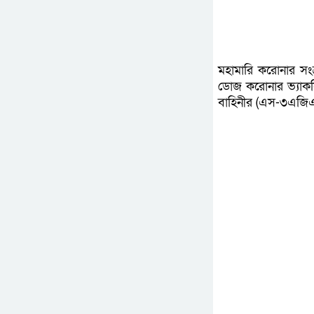
মহামারি করোনার সং
ডোজ করোনার ভ্যাকসি
বাহিনীর (এস-৩এজিএ