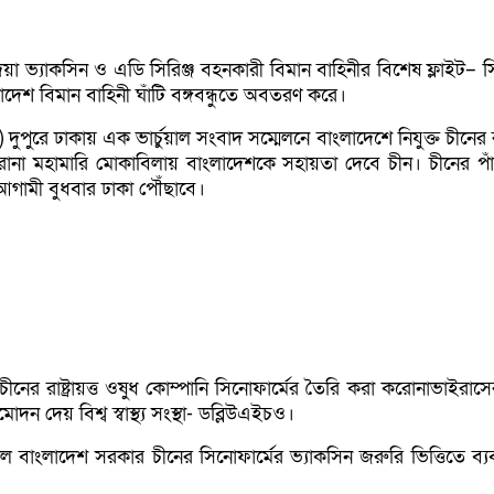
েয়া ভ্যাকসিন ও এডি সিরিঞ্জ বহনকারী বিমান বাহিনীর বিশেষ ফ্লাইট– 
াদেশ বিমান বাহিনী ঘাঁটি বঙ্গবন্ধুতে অবতরণ করে।
পুরে ঢাকায় এক ভার্চুয়াল সংবাদ সম্মেলনে বাংলাদেশে নিযুক্ত চীনের রাষ
রোনা মহামারি মোকাবিলায় বাংলাদেশকে সহায়তা দেবে চীন। চীনের পা
গামী বুধবার ঢাকা পৌঁছাবে।
ীনের রাষ্ট্রায়ত্ত ওষুধ কোম্পানি সিনোফার্মের তৈরি করা করোনাভাইরাস
দন দেয় বিশ্ব স্বাস্থ্য সংস্থা- ডব্লিউএইচও।
রিল বাংলাদেশ সরকার চীনের সিনোফার্মের ভ্যাকসিন জরুরি ভিত্তিতে ব্য