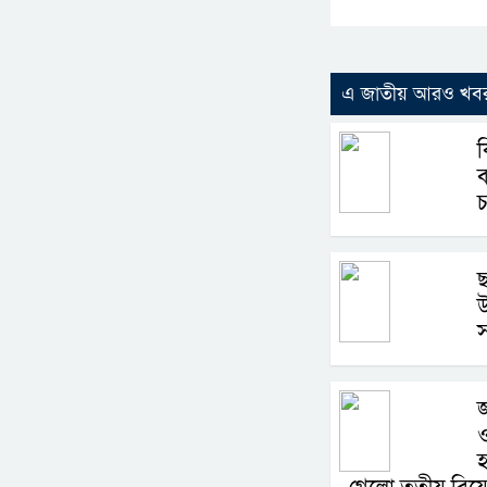
এ জাতীয় আরও খব
ছ
উ
স
জ
ও
হ