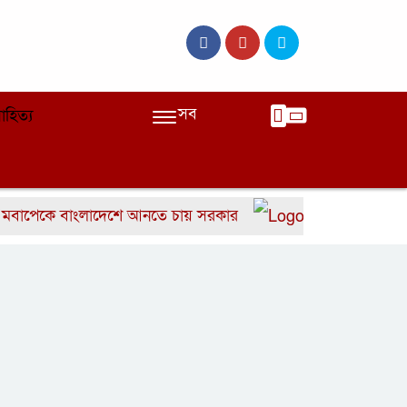
সব
াহিত্য
েকে বাংলাদেশে আনতে চায় সরকার
বাংলাদেশের দ্রুত ৬ 