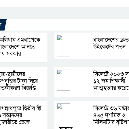
Link
র
কিলিয়ান এমবাপেকে
বাংলাদেশের দ্রুত
বাংলাদেশে আনতে
উইকেটের পতন
চায় সরকার
াত্র-ছাত্রীদের
সিলেটে ২০২৩ স
পবৃত্তির টাকা নিয়ে
১২ জন শিক্ষার্থী
তর্কীকরণ বিজ্ঞপ্তি
আত্মহত্যার করে
গন্নাথপুরে দ্বিতীয় স্ত্রী
সিলেটে ৩৬ ঘন্টা
 সন্তানদের
৪৬৫ দশমিক ২
াজারীতে ভেঙ্গে
মিলিমটিার বৃষ্টিপ