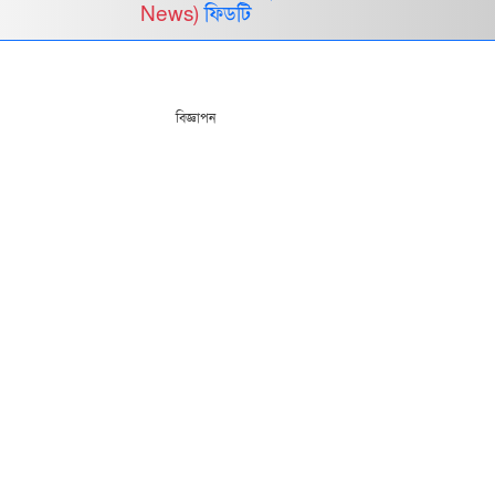
News)
ফিডটি
বিজ্ঞাপন