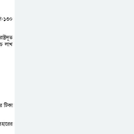
অনলাইন প্রেক্লাবের
ঈদ পুনর্মিলনী
সি-১৩০
অনুষ্ঠিত
্ট্রদূত
ঁচ লাখ
ের টিকা
বহারের