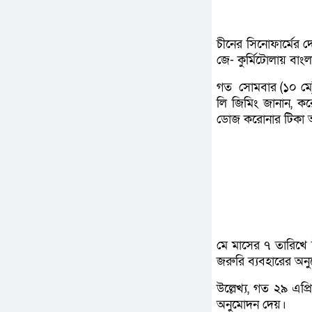
চীনের সিনোফার্মের দ
জে- কুর্মিটোলায় বাংল
গত সোমবার (১০ মে) দু
লি জিমিং জানান, ক
ডোজ করোনার টিকা আ
মে মাসের ৭ তারিখে চ
জরুরি ব্যবহারের অনুমো
উল্লেখ্য, গত ২৯ এপ্
অনুমোদন দেয়।