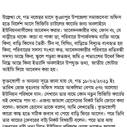
উল্লেখ্য যে, গত নভেম্বর মাসে ভূঞাপুর উপজেলা সমাজসেবা অফিস
হতে নির্দেশ আসে ভিজিডি চাউলের কার্ডের জন্য অনলাইনে
ইউনিয়নবাসীদের আবেদন করার। আবেদনকারীর নাম, ফোন নং, যে
বাড়ীতে থাকে- কাচা না পাকা তা, পরিবারে উপার্জনক্ষম ব্যক্তি আছে
কিনা, বাড়ি কিসের তৈরী- টিন না, বিল্ডিং, বাড়িতে বিদ্যুত ব্যবহৃত হয়
কিনা, পরিবারের সদস্য সংখ্যা কত, আবেদনকারীর পরিবারে প্রতিবন্ধী
সদস্য আছে কিনা, স্কুলে পড়ৃয়া কতজন, জমি ৫ শতাংশের উর্ধ্বে কিনা
নিম্নে আছে কিনা ইত্যাদি অনলাইনে উপযুক্ত তথ্য, জাতীয় ভোটার
আইডি দিয়ে আবেদন করা হয়।
ভূক্তভোগী ও অন্যন্যা সূত্রে জানা যায় যে, গত ১৮/০২/২০২১ ইং
তারিখ রোজ বৃহঃবার অফিস সময়ে আকলিমা বেগম ৫নং অলোয়া
ইউনিয়ন পরিষদে যান। সেখানে তার নামে কোন নতুন ভিজিডি কার্ডের
বই দেখতে পান না। এজন্য জামাল হোসেনের নিকট তিনি ফোনে কথা
বলেন। জামাল হোসেন তাকে বলেন, আমি দেখতেছি। ভূক্তভোগী
কারো কাছ হতে সঠিক জবাব না পেয়ে বাড়ি ফিরে আসেন। পরে তিনি
তার ঝায়ের (দেবরের বউ) নিকট বিষয়টি বলেন। পরে তার ঝায়
(দেবরের বউ) তথ্য নিতে ইউনিয়ন পরিষদে গেলে তাকেও জামাল