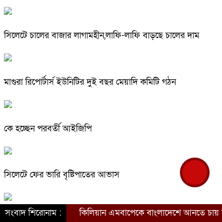
সিলেটে চালের বাজার লাগামহীন,লাফি-লাফি বাড়ছে চালের দাম
মাগুরা রিপোর্টার্স ইউনিটির দুই বছর মেয়াদি কমিটি গঠন
কে হচ্ছেন পরবর্তী আইজিপি
সিলেটে ফের ভারি বৃষ্টিপাতের আভাস
সংবাদ শিরোনাম :
কিলিয়ান এমবাপেকে বাংলাদেশে আনতে চায় সরকার
সিলেট বন্যায় ৯ টি উপজেলা প্লাবিত, তারপর উপজেলা নির্বাচন