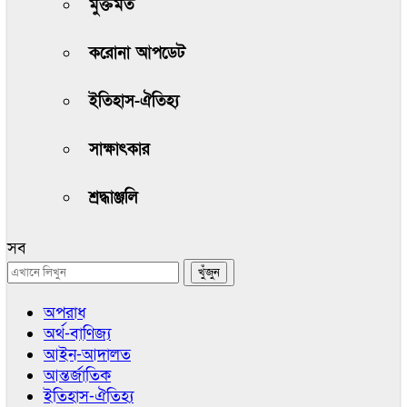
মুক্তমত
করোনা আপডেট
ইতিহাস-ঐতিহ্য
সাক্ষাৎকার
শ্রদ্ধাঞ্জলি
সব
অপরাধ
অর্থ-বাণিজ্য
আইন-আদালত
আন্তর্জাতিক
ইতিহাস-ঐতিহ্য