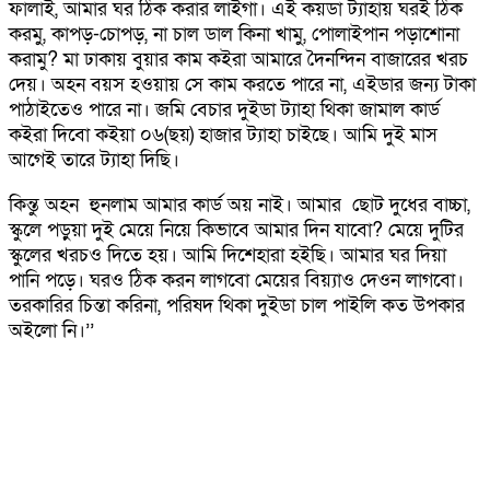
ফালাই, আমার ঘর ঠিক করার লাইগা। এই কয়ডা ট্যাহায় ঘরই ঠিক
করমু, কাপড়-চোপড়, না চাল ডাল কিনা খামু, পোলাইপান পড়াশোনা
করামু? মা ঢাকায় বুয়ার কাম কইরা আমারে দৈনন্দিন বাজারের খরচ
দেয়। অহন বয়স হওয়ায় সে কাম করতে পারে না, এইডার জন্য টাকা
পাঠাইতেও পারে না। জমি বেচার দুইডা ট্যাহা থিকা জামাল কার্ড
কইরা দিবো কইয়া ০৬(ছয়) হাজার ট্যাহা চাইছে। আমি দুই মাস
আগেই তারে ট্যাহা দিছি।
কিন্তু অহন হুনলাম আমার কার্ড অয় নাই। আমার ছোট দুধের বাচ্চা,
স্কুলে পড়ুয়া দুই মেয়ে নিয়ে কিভাবে আমার দিন যাবো? মেয়ে দুটির
স্কুলের খরচও দিতে হয়। আমি দিশেহারা হইছি। আমার ঘর দিয়া
পানি পড়ে। ঘরও ঠিক করন লাগবো মেয়ের বিয়্যাও দেওন লাগবো।
তরকারির চিন্তা করিনা, পরিষদ থিকা দুইডা চাল পাইলি কত উপকার
অইলো নি।’’