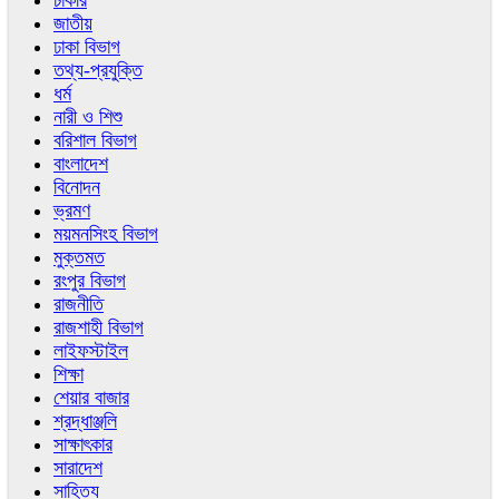
চাকরি
জাতীয়
ঢাকা বিভাগ
তথ্য-প্রযুক্তি
ধর্ম
নারী ও শিশু
বরিশাল বিভাগ
বাংলাদেশ
বিনোদন
ভ্রমণ
ময়মনসিংহ বিভাগ
মুক্তমত
রংপুর বিভাগ
রাজনীতি
রাজশাহী বিভাগ
লাইফস্টাইল
শিক্ষা
শেয়ার বাজার
শ্রদ্ধাঞ্জলি
সাক্ষাৎকার
সারাদেশ
সাহিত্য