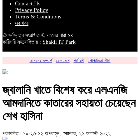
Contact Us
Privacy Policy
Terms & Conditions
সব খবর
© সর্বস্বত্ব সংরক্ষিত © কালের ধারা ২৪
কারিগরি সহযোগিতায় :
Shakil IT Park
আমাদের সম্পর্কে
-
যোগাযোগ
-
শর্তাবলী
-
গোপনীয়তা নীতি
জ্বালানি খাতে বিশেষ করে এলএনজি
আমদানিতে কাতারের সহায়তা চেয়েছেন
শেখ হাসিনা
প্রকাশিত : ১০:২৩:২২ অপরাহ্ন, সোমবার, ২২ অগাস্ট ২০২২