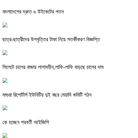
বাংলাদেশের দ্রুত ৬ উইকেটের পতন
ছাত্র-ছাত্রীদের উপবৃত্তির টাকা নিয়ে সতর্কীকরণ বিজ্ঞপ্তি
সিলেটে চালের বাজার লাগামহীন,লাফি-লাফি বাড়ছে চালের দাম
মাগুরা রিপোর্টার্স ইউনিটির দুই বছর মেয়াদি কমিটি গঠন
কে হচ্ছেন পরবর্তী আইজিপি