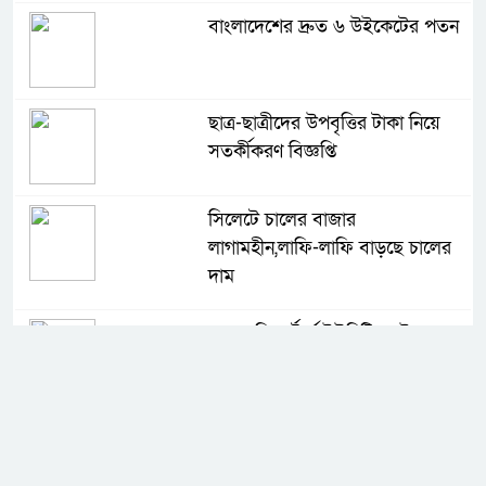
বাংলাদেশের দ্রুত ৬ উইকেটের পতন
ছাত্র-ছাত্রীদের উপবৃত্তির টাকা নিয়ে
সতর্কীকরণ বিজ্ঞপ্তি
সিলেটে চালের বাজার
লাগামহীন,লাফি-লাফি বাড়ছে চালের
দাম
মাগুরা রিপোর্টার্স ইউনিটির দুই বছর
মেয়াদি কমিটি গঠন
কে হচ্ছেন পরবর্তী আইজিপি