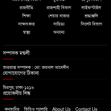
রাজনীতি
রাজশাহী বিভাগ
লাইফস্টাইল
শিক্ষা
শেয়ার বাজার
শ্রদ্ধাঞ্জলি
সাক্ষাৎকার
সাহিত্য
সিলেট বিভাগ
স্বাস্থ্য
অন্যান্য
সম্পাদক মন্ডলী
ভারপ্রাপ্ত সম্পাদক : মো: জয়নাল আবেদীন
যোগাযোগের ঠিকানা
মিরপুর, ঢাকা-১২১৬
প্রয়োজনীয় লিঙ্ক
কনভার্টার
ভিডিও গ্যালারি
About Us
Contact Us