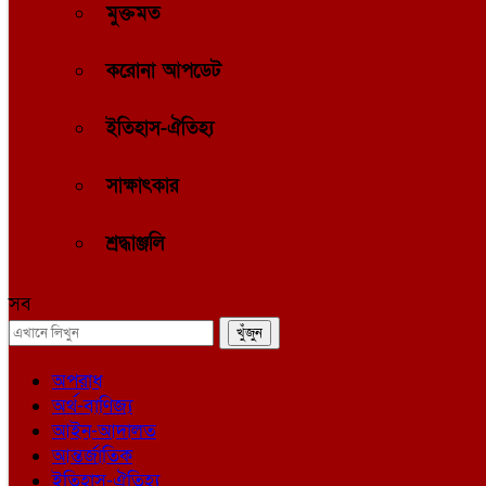
মুক্তমত
করোনা আপডেট
ইতিহাস-ঐতিহ্য
সাক্ষাৎকার
শ্রদ্ধাঞ্জলি
সব
অপরাধ
অর্থ-বাণিজ্য
আইন-আদালত
আন্তর্জাতিক
ইতিহাস-ঐতিহ্য