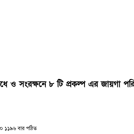
োধে ও সংরক্ষনে ৮ টি প্রকল্প এর জায়গা পরিদ
০২০
১১৯৬ বার পঠিত