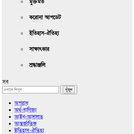
মুক্তমত
করোনা আপডেট
ইতিহাস-ঐতিহ্য
সাক্ষাৎকার
শ্রদ্ধাঞ্জলি
সব
অপরাধ
অর্থ-বাণিজ্য
আইন-আদালত
আন্তর্জাতিক
ইতিহাস-ঐতিহ্য