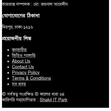
ভারপ্রাপ্ত সম্পাদক : মো: জয়নাল আবেদীন
যোগাযোগের ঠিকানা
মিরপুর, ঢাকা-১২১৬
প্রয়োজনীয় লিঙ্ক
কনভার্টার
ভিডিও গ্যালারি
About Us
Contact Us
Privacy Policy
Terms & Conditions
সব খবর
© সর্বস্বত্ব সংরক্ষিত © কালের ধারা ২৪
কারিগরি সহযোগিতায় :
Shakil IT Park