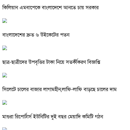
কিলিয়ান এমবাপেকে বাংলাদেশে আনতে চায় সরকার
বাংলাদেশের দ্রুত ৬ উইকেটের পতন
ছাত্র-ছাত্রীদের উপবৃত্তির টাকা নিয়ে সতর্কীকরণ বিজ্ঞপ্তি
সিলেটে চালের বাজার লাগামহীন,লাফি-লাফি বাড়ছে চালের দাম
মাগুরা রিপোর্টার্স ইউনিটির দুই বছর মেয়াদি কমিটি গঠন