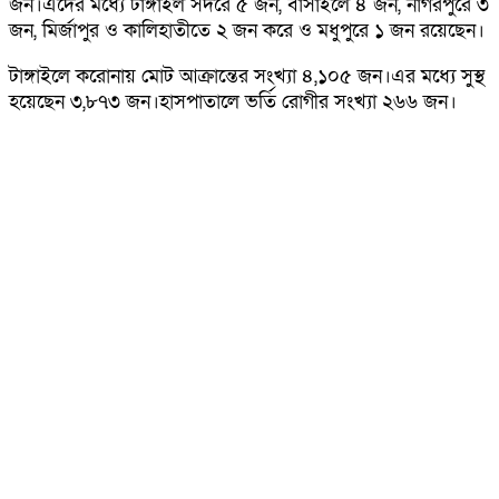
জন।এদের মধ্যে টাঙ্গাইল সদরে ৫ জন, বাসাইলে ৪ জন, নাগরপুরে ৩
জন, মির্জাপুর ও কালিহাতীতে ২ জন করে ও মধুপুরে ১ জন রয়েছেন।
টাঙ্গাইলে করোনায় মোট আক্রান্তের সংখ্যা ৪,১০৫ জন।এর মধ্যে সুস্থ
হয়েছেন ৩,৮৭৩ জন।হাসপাতালে ভর্তি রোগীর সংখ্যা ২৬৬ জন।