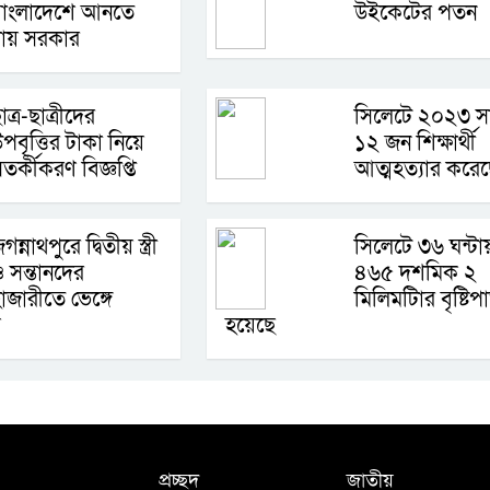
বাংলাদেশে আনতে
উইকেটের পতন
চায় সরকার
াত্র-ছাত্রীদের
সিলেটে ২০২৩ স
পবৃত্তির টাকা নিয়ে
১২ জন শিক্ষার্থী
তর্কীকরণ বিজ্ঞপ্তি
আত্মহত্যার করে
গন্নাথপুরে দ্বিতীয় স্ত্রী
সিলেটে ৩৬ ঘন্টা
 সন্তানদের
৪৬৫ দশমিক ২
াজারীতে ভেঙ্গে
মিলিমটিার বৃষ্টিপ
ে
হয়েছে
প্রচ্ছদ
জাতীয়