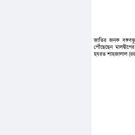
জাতির জনক বঙ্গবন্ধ
পৌঁছেছেন মালদ্বীপে
হযরত শাহজালাল (রহ.)