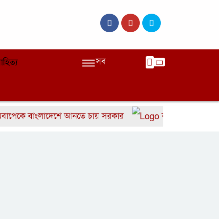
সব
াহিত্য
 বাংলাদেশে আনতে চায় সরকার
বাংলাদেশের দ্রুত ৬ উই