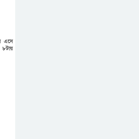
সিলেটে ফের ভারি
বৃষ্টিপাতের আভাস
ায় এসে
ে ৮টায়
সিলেট বন্যায় ৯ টি
উপজেলা প্লাবিত,
তারপর উপজেলা
নির্বাচন বুধবার
গাজীপুর মিডিয়া
ক্লাবের উদ্যোগে
বিশুদ্ধ খাবার পানি ও
স্যালাইন বিতরণ
বৃহত্তর সিলেট জেলা