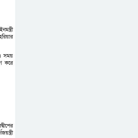
অনলাইন প্রেক্লাবের
ঈদ পুনর্মিলনী
অনুষ্ঠিত
মন্ত্রী
শাহরিয়ার
।এ সময়
াগ করে
্বীপের
য়ন্ত্রী