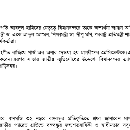
রপতি আবদুল হামিদের নেতৃত্বে বিমানবন্দরে তাকে অভ্যর্থনা জানান আইন
ত্রী ড. একে আব্দুল মোমেন, শিক্ষামন্ত্রী ডা. দীপু মনি, পররাষ্ট্র প্রতিমন্ত্রী 
মকর্তারা।
ংগীত বাজিয়ে গার্ড অব অনার দেওয়া হয় মালদ্বীপের প্রেসিডেন্টকে
ন করেন।এরপর সাভার জাতীয় স্মৃতিসৌধের উদ্দেশ্যে বিমানবন্দর ত্য
র গাড়িবহর।
 ধানমন্ডি ৩২ নম্বরে বঙ্গবন্ধুর প্রতিকৃতিতে শ্রদ্ধা জানাবেন মালদ
াতীয় প্যারেড গ্রাউন্ডে বঙ্গবন্ধুর জন্মশতবার্ষিকী ও স্বাধীনতার সবুর্ণজ