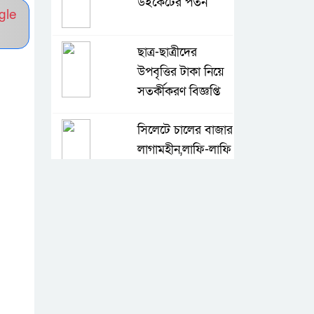
উইকেটের পতন
gle
ছাত্র-ছাত্রীদের
উপবৃত্তির টাকা নিয়ে
সতর্কীকরণ বিজ্ঞপ্তি
সিলেটে চালের বাজার
লাগামহীন,লাফি-লাফি
বাড়ছে চালের দাম
মাগুরা রিপোর্টার্স
ইউনিটির দুই বছর
মেয়াদি কমিটি গঠন
কে হচ্ছেন পরবর্তী
আইজিপি