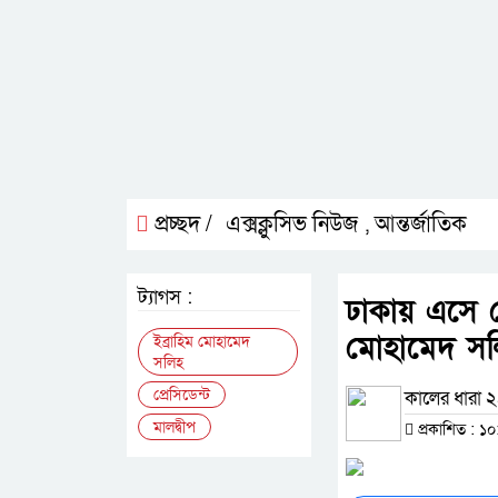
প্রচ্ছদ /
এক্সক্লুসিভ নিউজ
আন্তর্জাতিক
,
ট্যাগস :
ঢাকায় এসে পৌ
মোহামেদ সল
ইব্রাহিম মোহামেদ
সলিহ
প্রেসিডেন্ট
কালের ধারা ২৪
মালদ্বীপ
প্রকাশিত : ১০: