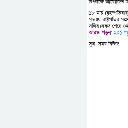
উপলক্ষে আয়োজিত অনু
১৮ মার্চ (বৃহষ্পতিবা
সন্ধ্যায় রাষ্ট্রপতি
সলিহ।সফর শেষে ওই দ
আরও পড়ুন:
২০১ গম্
সূত্র: সময় নিউজ