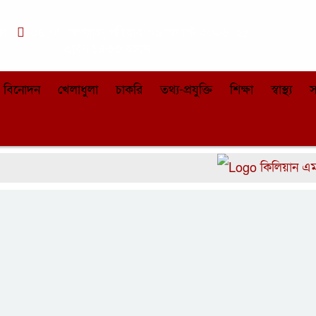
কা
০৪:০৮ অপরাহ্ন, রবিবার, ০৯ অগাস্ট ২০২৬, ২৫
শ্রাবণ ১৪৩৩ বঙ্গাব্দ
বিনোদন
খেলাধুলা
চাকরি
তথ্য-প্রযুক্তি
শিক্ষা
স্বাস্থ্য
স
কিলিয়ান এমবাপেকে