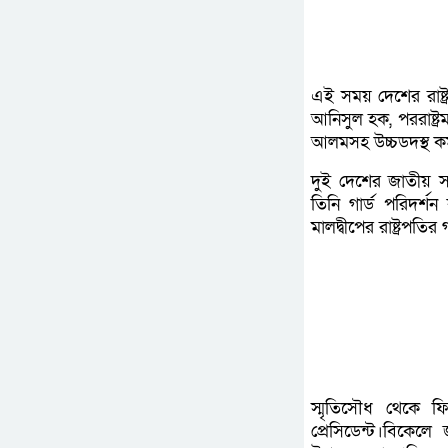
এই সময় দেশের রাষ্ট্
আনিসুল হক, পররাষ্ট্রমন্
আলমসহ উচ্চডদস্থ কর্
দুই দেশের জাতীয় স
তিনি গার্ড পরিদর্শ
মালদ্বীপের রাষ্ট্রপতি
স্মৃতিসৌধ থেকে ফিরে
প্রেসিডেন্ট।বিকেলে জ