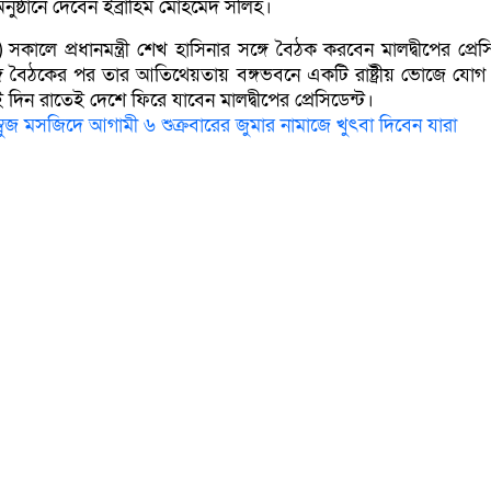
ষ্ঠানে দেবেন ইব্রাহিম মোহমেদ সলিহ।
র) সকালে প্রধানমন্ত্রী শেখ হাসিনার সঙ্গে বৈঠক করবেন মালদ্বীপের প্রেস
র সঙ্গে বৈঠকের পর তার আতিথেয়তায় বঙ্গভবনে একটি রাষ্ট্রীয় ভোজে যোগ
িন রাতেই দেশে ফিরে যাবেন মালদ্বীপের প্রেসিডেন্ট।
বুজ মসজিদে আগামী ৬ শুক্রবারের জুমার নামাজে খুৎবা দিবেন যারা