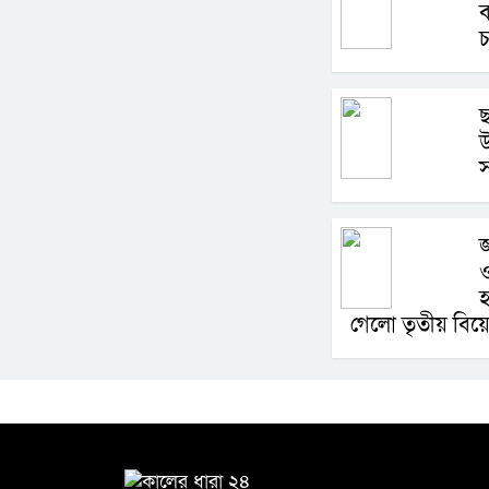
ছ
উ
স
জ
ও
হ
গেলো তৃতীয় বিয়