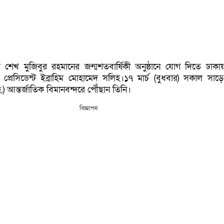
ু শেখ মুজিবুর রহমানের জন্মশতবার্ষিকী অনুষ্ঠানে যোগ দিতে ঢাক
র প্রেসিডেন্ট ইব্রাহিম মোহামেদ সলিহ।১৭ মার্চ (বুধবার) সকাল সাড়
 আন্তর্জাতিক বিমানবন্দরে পৌঁছান তিনি।
বিজ্ঞাপন