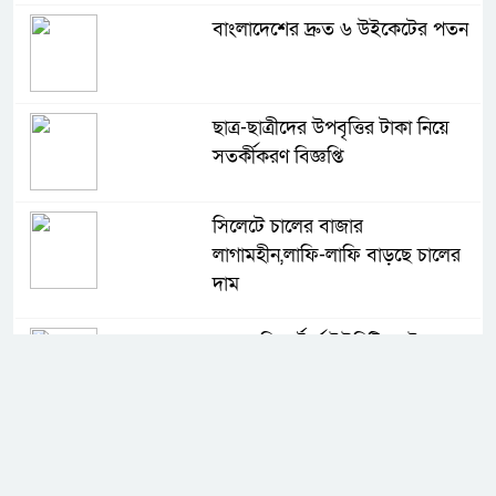
বাংলাদেশের দ্রুত ৬ উইকেটের পতন
ছাত্র-ছাত্রীদের উপবৃত্তির টাকা নিয়ে
সতর্কীকরণ বিজ্ঞপ্তি
সিলেটে চালের বাজার
লাগামহীন,লাফি-লাফি বাড়ছে চালের
দাম
মাগুরা রিপোর্টার্স ইউনিটির দুই বছর
মেয়াদি কমিটি গঠন
কে হচ্ছেন পরবর্তী আইজিপি