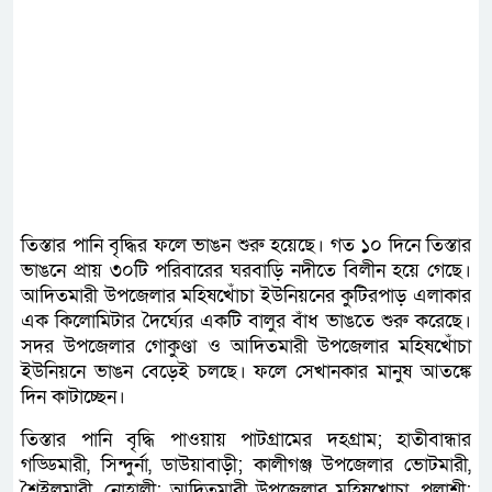
তিস্তার পানি বৃদ্ধির ফলে ভাঙন শুরু হয়েছে। গত ১০ দিনে তিস্তার
ভাঙনে প্রায় ৩০টি পরিবারের ঘরবাড়ি নদীতে বিলীন হয়ে গেছে।
আদিতমারী উপজেলার মহিষখোঁচা ইউনিয়নের কুটিরপাড় এলাকার
এক কিলোমিটার দৈর্ঘ্যের একটি বালুর বাঁধ ভাঙতে শুরু করেছে।
সদর উপজেলার গোকুণ্ডা ও আদিতমারী উপজেলার মহিষখোঁচা
ইউনিয়নে ভাঙন বেড়েই চলছে। ফলে সেখানকার মানুষ আতঙ্কে
দিন কাটাচ্ছেন।
তিস্তার পানি বৃদ্ধি পাওয়ায় পাটগ্রামের দহগ্রাম; হাতীবান্ধার
গড্ডিমারী, সিন্দুর্না, ডাউয়াবাড়ী; কালীগঞ্জ উপজেলার ভোটমারী,
শৈইলমারী, নোহালী; আদিতমারী উপজেলার মহিষখোচা, পলাশী;