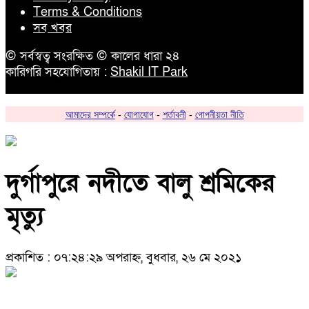
Terms & Conditions
সব খবর
© সর্বস্বত্ব সংরক্ষিত © কালের ধারা ২৪
কারিগরি সহযোগিতায় :
Shakil IT Park
আমাদের সম্পর্কে
-
যোগাযোগ
-
শর্তাবলী
-
গোপনীয়তা নীতি
দুর্গাপুরে নদীতে বালু শ্রমিকের
মৃত্যু
প্রকাশিত : ০৭:২৪:২৯ অপরাহ্ন, বুধবার, ২৬ মে ২০২১