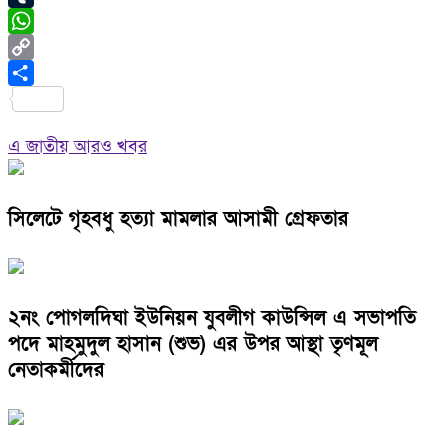
Tumblr
WhatsApp
Copy
Link
Share
এ জাতীয় আরও খবর
সিলেটে গৃহবধু হত্যা মামলার আসামী গ্রেফতার
২নং পোগলদিঘা ইউনিয়ন যুবলীগ কাউন্সিল এ সভাপতি
পদে মাহমুদুল হাসান (শুভ) এর উপর আস্থা তৃণমূল
নেতাকর্মীদের