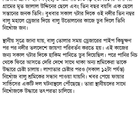
গ্রা‌মের মৃত জালাল উ‌দ্দি‌নের ছে‌লে এবং তিন বছর বয়‌সি এক ছে‌লে
সন্তানের জনক তি‌নি। বুধবার সকাল ৭টার দি‌কে ওই নদী‌র তিন নম্বর
বালু মহালে ড্রেজার দি‌য়ে বালু উ‌ত্তোলনের কা‌জে ডুব দি‌লে তি‌নি
নি‌খোঁজ জন।
স্থা‌নীয় সূ‌ত্রে জানা যায়, বালু তোলার সময় ড্রেজারের পাইপ কিছুক্ষণ
পর পর নদীর তল‌দে‌শে জায়গা পরিবর্তন করতে হয়। এই কাজের
জন্য সকাল ৭টার দিকে হা‌কিম পানি‌তে ডুব দি‌য়ে‌ছিল। প‌রে পা‌নির নিচ
থে‌কে ফিরে আস‌তে দে‌রি দে‌খে সাথে থাকা অন্য শ্রমিকেরা তা‌কে
উদ্ধা‌রে চেষ্টা চালায়। লাগাতার চেষ্টার পরও (সকাল ১২টা পর্যন্ত)
নি‌খোঁজ বালু শ্রমি‌কের সন্ধান পাওয়া যায়‌নি। খবর পে‌য়ে ফায়ার
সার্ভি‌সের এক‌টি দল ঘটনাস্থ‌লে পৌঁ‌ছে‌ছে। তারা স্থানীয়‌দের সা‌থে
নি‌খোঁজ‌কে উদ্ধারে তৎপরতা চা‌লি‌য়ে।