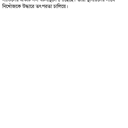
নি‌খোঁজ‌কে উদ্ধারে তৎপরতা চা‌লি‌য়ে।