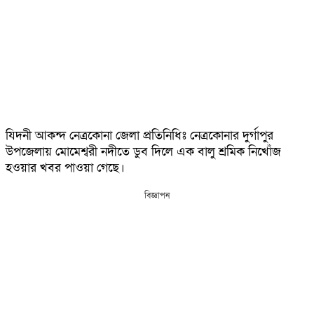
যিদনী আকন্দ নেত্রকোনা জেলা প্রতিনিধিঃ নেত্র‌কোনার দুর্গাপুর
উপ‌জেলায় মো‌মেশ্বরী নদী‌তে ডুব দি‌লে এক বালু শ্রমিক নি‌খোঁ‌জ
হওয়ার খবর পাওয়া গে‌ছে।
বিজ্ঞাপন