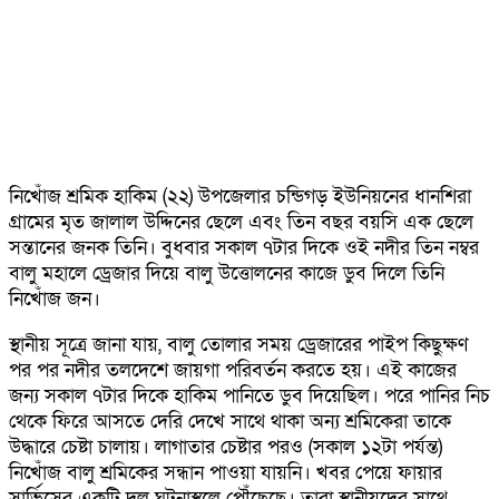
নি‌খোঁজ শ্র‌মিক হা‌কিম (২২) উপ‌জেলার চ‌ন্ডিগড় ইউ‌নিয়‌নের ধান‌শিরা
গ্রা‌মের মৃত জালাল উ‌দ্দি‌নের ছে‌লে এবং তিন বছর বয়‌সি এক ছে‌লে
সন্তানের জনক তি‌নি। বুধবার সকাল ৭টার দি‌কে ওই নদী‌র তিন নম্বর
বালু মহালে ড্রেজার দি‌য়ে বালু উ‌ত্তোলনের কা‌জে ডুব দি‌লে তি‌নি
নি‌খোঁজ জন।
স্থা‌নীয় সূ‌ত্রে জানা যায়, বালু তোলার সময় ড্রেজারের পাইপ কিছুক্ষণ
পর পর নদীর তল‌দে‌শে জায়গা পরিবর্তন করতে হয়। এই কাজের
জন্য সকাল ৭টার দিকে হা‌কিম পানি‌তে ডুব দি‌য়ে‌ছিল। প‌রে পা‌নির নিচ
থে‌কে ফিরে আস‌তে দে‌রি দে‌খে সাথে থাকা অন্য শ্রমিকেরা তা‌কে
উদ্ধা‌রে চেষ্টা চালায়। লাগাতার চেষ্টার পরও (সকাল ১২টা পর্যন্ত)
নি‌খোঁজ বালু শ্রমি‌কের সন্ধান পাওয়া যায়‌নি। খবর পে‌য়ে ফায়ার
সার্ভি‌সের এক‌টি দল ঘটনাস্থ‌লে পৌঁ‌ছে‌ছে। তারা স্থানীয়‌দের সা‌থে