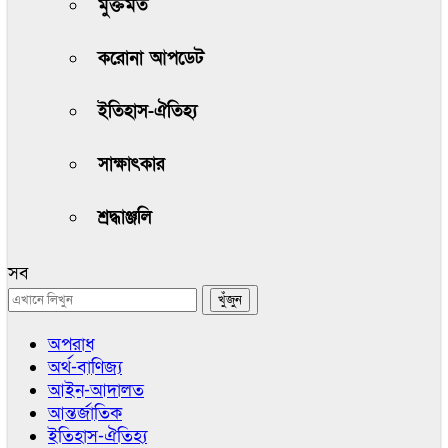
মুক্তমত
করোনা আপডেট
ইতিহাস-ঐতিহ্য
সাক্ষাৎকার
শ্রদ্ধাঞ্জলি
সব
অপরাধ
অর্থ-বাণিজ্য
আইন-আদালত
আন্তর্জাতিক
ইতিহাস-ঐতিহ্য