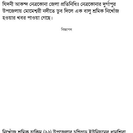
যিদনী আকন্দ নেত্রকোনা জেলা প্রতিনিধিঃ নেত্র‌কোনার দুর্গাপুর
উপ‌জেলায় মো‌মেশ্বরী নদী‌তে ডুব দি‌লে এক বালু শ্রমিক নি‌খোঁ‌জ
হওয়ার খবর পাওয়া গে‌ছে।
বিজ্ঞাপন
নি‌খোঁজ শ্র‌মিক হা‌কিম (২২) উপ‌জেলার চ‌ন্ডিগড় ইউ‌নিয়‌নের ধান‌শিরা