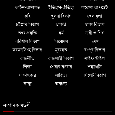
আইন-আদালত
ইতিহাস-ঐতিহ্য
করোনা আপডেট
কৃষি
খুলনা বিভাগ
খেলাধুলা
চট্টগ্রাম বিভাগ
চাকরি
ঢাকা বিভাগ
তথ্য-প্রযুক্তি
ধর্ম
নারী ও শিশু
বরিশাল বিভাগ
বিনোদন
ভ্রমণ
ময়মনসিংহ বিভাগ
মুক্তমত
রংপুর বিভাগ
রাজনীতি
রাজশাহী বিভাগ
লাইফস্টাইল
শিক্ষা
শেয়ার বাজার
শ্রদ্ধাঞ্জলি
সাক্ষাৎকার
সাহিত্য
সিলেট বিভাগ
স্বাস্থ্য
অন্যান্য
সম্পাদক মন্ডলী