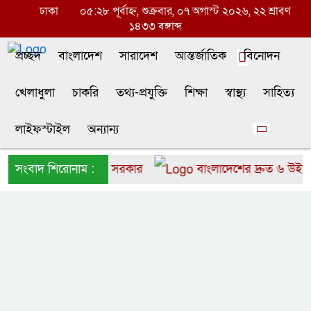
ঢাকা
০৫:২৮ পূর্বাহ্ন, শুক্রবার, ০৭ অগাস্ট ২০২৬, ২২ শ্রাবণ
১৪৩৩ বঙ্গাব্দ
প্রচ্ছদ
বাংলাদেশ
সারাদেশ
আন্তর্জাতিক
বিনোদন
খেলাধুলা
চাকরি
তথ্য-প্রযুক্তি
শিক্ষা
স্বাস্থ্য
সাহিত্য
লাইফস্টাইল
অন্যান্য
ংলাদেশে আনতে চায় সরকার
সংবাদ শিরোনাম :
বাংলাদেশের দ্রুত ৬ উইকেটে