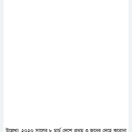
উল্লেখ্য, ২০২০ সালের ৮ মার্চ দেশে প্রথম ৩ জনের দেহে করোনা