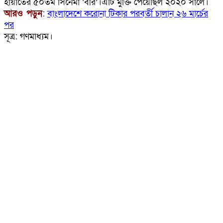
হায়াতের ৫০তম সিনেমা ‘বীর’।এটি মুক্তি পেয়েছিল ২০২০ সালে।
আরও পড়ুন
:
বাংলাদেশে করোনা টিকার পরবর্তী চালান ২৬ মার্চের
পর
সূত্র: গণমাধ্যম।