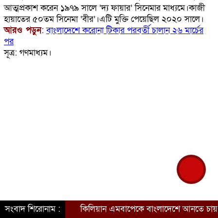
আত্মপ্রকাশ করেন ১৯৭৯ সালে ‘দ্য ফায়ার’ সিনেমার মাধ্যমে।কাজী
হায়াতের ৫০তম সিনেমা ‘বীর’।এটি মুক্তি পেয়েছিল ২০২০ সালে।
আরও পড়ুন
:
বাংলাদেশে করোনা টিকার পরবর্তী চালান ২৬ মার্চের
পর
সূত্র: গণমাধ্যম।
সংবাদ শিরোনাম :
কিলিয়ান এমবাপেকে বাংলাদেশে আনতে চায় সরকার