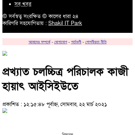
সব খবর
© সর্বস্বত্ব সংরক্ষিত © কালের ধারা ২৪
কারিগরি সহযোগিতায় :
Shakil IT Park
আমাদের সম্পর্কে
-
যোগাযোগ
-
শর্তাবলী
-
গোপনীয়তা নীতি
প্রখ্যাত চলচ্চিত্র পরিচালক কাজী
হায়াৎ আইসিইউতে
প্রকাশিত : ১২:১৫:৪৮ পূর্বাহ্ন, সোমবার, ২২ মার্চ ২০২১
বিজ্ঞাপন