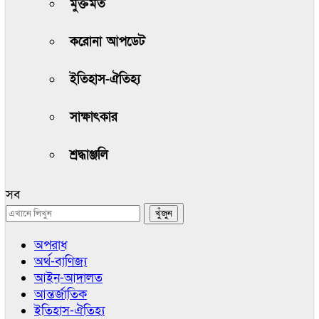
মুক্তমত
করোনা আপডেট
ইতিহাস-ঐতিহ্য
সাক্ষাৎকার
শ্রদ্ধাঞ্জলি
সব
অপরাধ
অর্থ-বাণিজ্য
আইন-আদালত
আন্তর্জাতিক
ইতিহাস-ঐতিহ্য