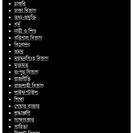
চাকরি
ঢাকা বিভাগ
তথ্য-প্রযুক্তি
ধর্ম
নারী ও শিশু
বরিশাল বিভাগ
বিনোদন
ভ্রমণ
ময়মনসিংহ বিভাগ
মুক্তমত
রংপুর বিভাগ
রাজনীতি
রাজশাহী বিভাগ
লাইফস্টাইল
শিক্ষা
শেয়ার বাজার
শ্রদ্ধাঞ্জলি
সাক্ষাৎকার
সাহিত্য