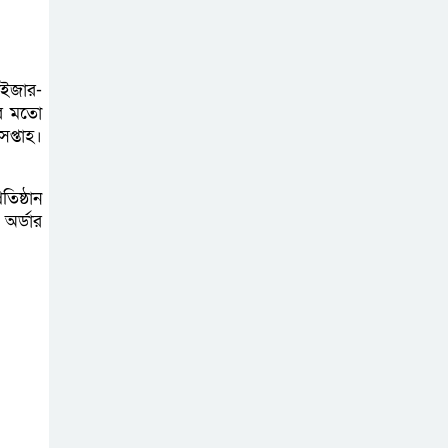
াইজার-
ার মতো
প্তাহ।
িষ্ঠান
 অর্ডার