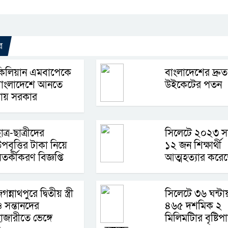
Link
র
কিলিয়ান এমবাপেকে
বাংলাদেশের দ্রুত
বাংলাদেশে আনতে
উইকেটের পতন
চায় সরকার
াত্র-ছাত্রীদের
সিলেটে ২০২৩ স
পবৃত্তির টাকা নিয়ে
১২ জন শিক্ষার্থী
তর্কীকরণ বিজ্ঞপ্তি
আত্মহত্যার করে
গন্নাথপুরে দ্বিতীয় স্ত্রী
সিলেটে ৩৬ ঘন্টা
 সন্তানদের
৪৬৫ দশমিক ২
াজারীতে ভেঙ্গে
মিলিমটিার বৃষ্টিপ