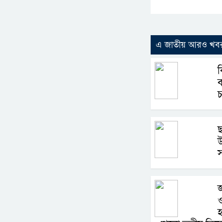
এ জাতীয় আরও খব
ছ
উ
স
জ
ও
হ