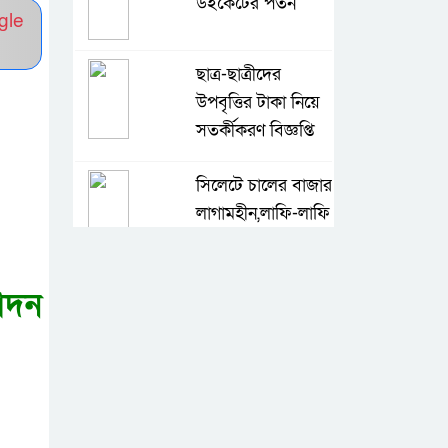
উইকেটের পতন
gle
ছাত্র-ছাত্রীদের
উপবৃত্তির টাকা নিয়ে
সতর্কীকরণ বিজ্ঞপ্তি
সিলেটে চালের বাজার
লাগামহীন,লাফি-লাফি
বাড়ছে চালের দাম
োদন
মাগুরা রিপোর্টার্স
ইউনিটির দুই বছর
মেয়াদি কমিটি গঠন
কে হচ্ছেন পরবর্তী
আইজিপি