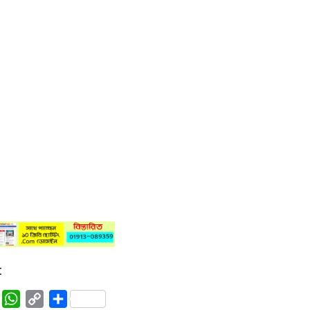
:
rest
Tumblr
WhatsApp
Copy
Share