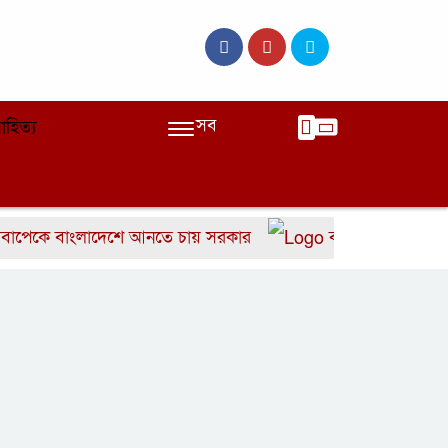
সব
াহিত্য
ে বাংলাদেশে আনতে চায় সরকার
বাংলাদেশের দ্রুত ৬ উই