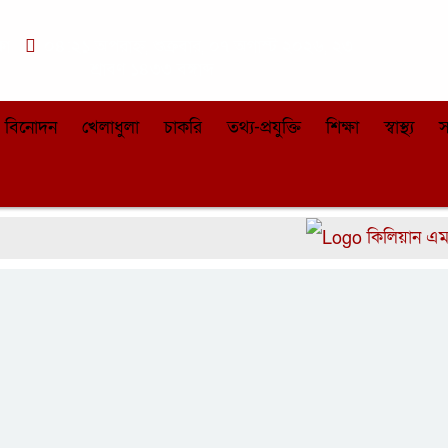
কা
০৪:২১ অপরাহ্ন, শুক্রবার, ০৭ অগাস্ট ২০২৬, ২৩
শ্রাবণ ১৪৩৩ বঙ্গাব্দ
বিনোদন
খেলাধুলা
চাকরি
তথ্য-প্রযুক্তি
শিক্ষা
স্বাস্থ্য
স
কিলিয়ান এমবাপেক