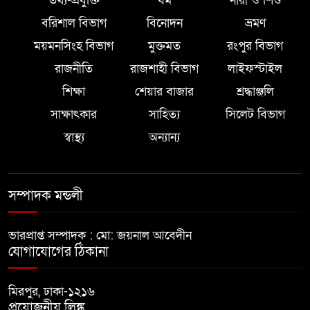
তথ্য-প্রযুক্তি
ধর্ম
নারী ও শিশু
বরিশাল বিভাগ
বিনোদন
ভ্রমণ
ময়মনসিংহ বিভাগ
মুক্তমত
রংপুর বিভাগ
রাজনীতি
রাজশাহী বিভাগ
লাইফস্টাইল
শিক্ষা
শেয়ার বাজার
শ্রদ্ধাঞ্জলি
সাক্ষাৎকার
সাহিত্য
সিলেট বিভাগ
স্বাস্থ্য
অন্যান্য
সম্পাদক মন্ডলী
ভারপ্রাপ্ত সম্পাদক : মো: জয়নাল আবেদীন
যোগাযোগের ঠিকানা
মিরপুর, ঢাকা-১২১৬
প্রয়োজনীয় লিঙ্ক