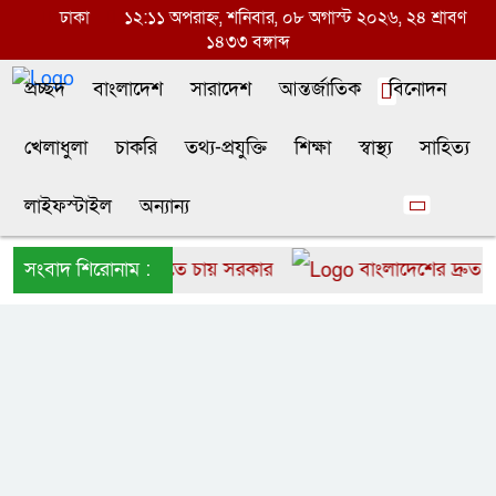
ঢাকা
১২:১১ অপরাহ্ন, শনিবার, ০৮ অগাস্ট ২০২৬, ২৪ শ্রাবণ
১৪৩৩ বঙ্গাব্দ
প্রচ্ছদ
বাংলাদেশ
সারাদেশ
আন্তর্জাতিক
বিনোদন
খেলাধুলা
চাকরি
তথ্য-প্রযুক্তি
শিক্ষা
স্বাস্থ্য
সাহিত্য
লাইফস্টাইল
অন্যান্য
কে বাংলাদেশে আনতে চায় সরকার
সংবাদ শিরোনাম :
বাংলাদেশের দ্রুত ৬ উ