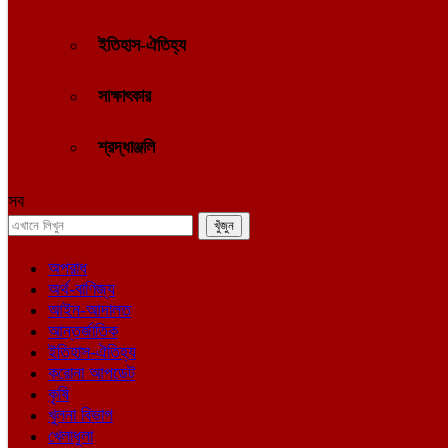
ইতিহাস-ঐতিহ্য
সাক্ষাৎকার
শ্রদ্ধাঞ্জলি
সব
অপরাধ
অর্থ-বাণিজ্য
আইন-আদালত
আন্তর্জাতিক
ইতিহাস-ঐতিহ্য
করোনা আপডেট
কৃষি
খুলনা বিভাগ
খেলাধুলা