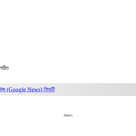
 পঠিত
িউজ (Google News)
ফিডটি
বিজ্ঞাপন