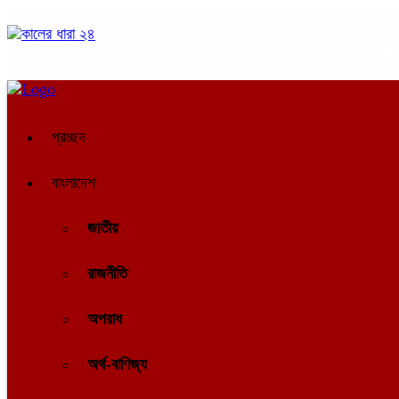
ঢাকা
১০:০১ অপরাহ্ন, বৃহস্পতিবার, ০৬ অগাস্ট ২০২৬, ২২ শ্রাবণ ১৪৩৩ বঙ্গাব্
প্রচ্ছদ
বাংলাদেশ
জাতীয়
রাজনীতি
অপরাধ
অর্থ-বাণিজ্য