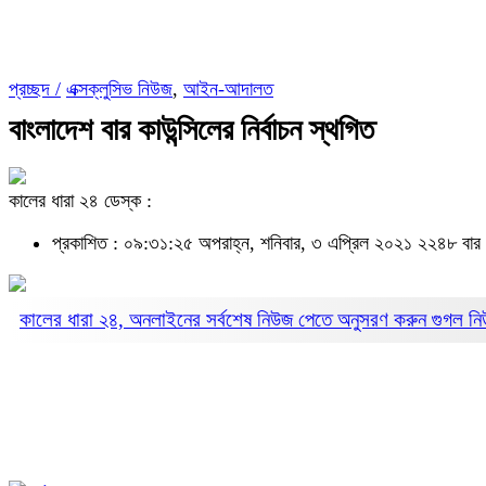
প্রচ্ছদ /
এক্সক্লুসিভ নিউজ
,
আইন-আদালত
বাংলাদেশ বার কাউন্সিলের নির্বাচন স্থগিত
কালের ধারা ২৪ ডেস্ক :
প্রকাশিত : ০৯:৩১:২৫ অপরাহ্ন, শনিবার, ৩ এপ্রিল ২০২১
২২৪৮ বার
কালের ধারা ২৪, অনলাইনের সর্বশেষ নিউজ পেতে অনুসরণ করুন
গুগল ন