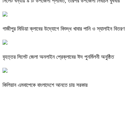
সিলেট বন্যায় ৯ টি উপজেলা প্লাবিত, তারপর উপজেলা নির্বাচন বুধবার
গাজীপুর মিডিয়া ক্লাবের উদ্যোগে বিশুদ্ধ খাবার পানি ও স্যালাইন বিতরণ
বৃহত্তর সিলেট জেলা অনলাইন প্রেক্লাবের ঈদ পুনর্মিলনী অনুষ্ঠিত
কিলিয়ান এমবাপেকে বাংলাদেশে আনতে চায় সরকার