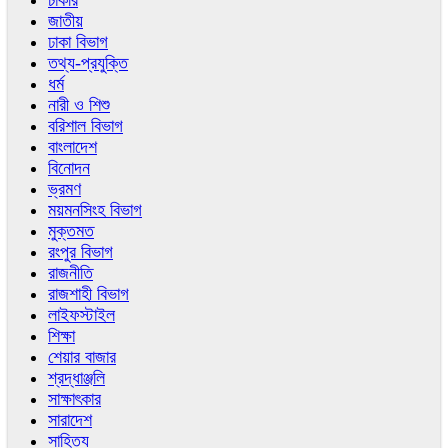
চাকরি
জাতীয়
ঢাকা বিভাগ
তথ্য-প্রযুক্তি
ধর্ম
নারী ও শিশু
বরিশাল বিভাগ
বাংলাদেশ
বিনোদন
ভ্রমণ
ময়মনসিংহ বিভাগ
মুক্তমত
রংপুর বিভাগ
রাজনীতি
রাজশাহী বিভাগ
লাইফস্টাইল
শিক্ষা
শেয়ার বাজার
শ্রদ্ধাঞ্জলি
সাক্ষাৎকার
সারাদেশ
সাহিত্য