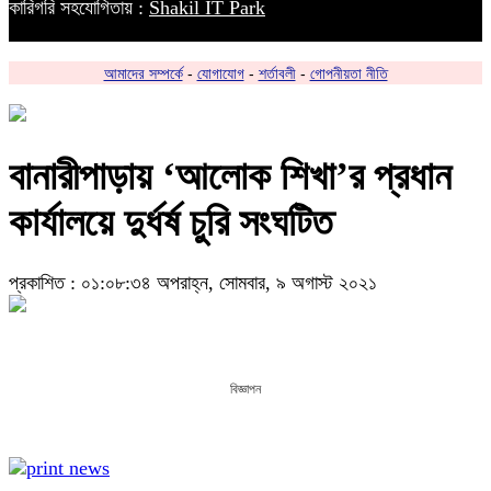
কারিগরি সহযোগিতায় :
Shakil IT Park
আমাদের সম্পর্কে
-
যোগাযোগ
-
শর্তাবলী
-
গোপনীয়তা নীতি
বানারীপাড়ায় ‘আলোক শিখা’র প্রধান
কার্যালয়ে দুর্ধর্ষ চুরি সংঘটিত
প্রকাশিত : ০১:০৮:৩৪ অপরাহ্ন, সোমবার, ৯ অগাস্ট ২০২১
বিজ্ঞাপন