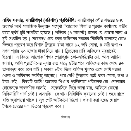
নাহিদ সরদার, বানারীপাড়া (বরিশাল) প্রতিনিধি:
বানারীপাড়া পৌর শহরের ৯নং
ওয়ার্ডে আর্থ সামাজিক উন্নয়ন সংস্থা “আলোক শিখা”র প্রধান কার্যালয়ে গভীর
রাতে দুর্ধর্ষ চুরি সংঘটিত হয়েছে। শনিবার (৭ আগস্ট) রাতের যে কোনো সময় এ
চুরি সংঘটিত হয়। সংঘবদ্ধ চোর চক্র অফিসের দরজার সিটকিনি তালাসহ ভেঙে
ভিতরে প্রবেশ করে বিশাল সিন্দুকে থাকা সাড়ে ১২ ভরি সোনা, ৪ ভরি রূপা ও
নগদ প্রায় ২০ হাজার টাকা নিয়ে যায়। সিন্দুকের চাবি অফিসের ড্রয়ারেই
ছিলো। এ বিষয়ে আলোক শিখার প্রোগ্রাম কো-অর্ডিনেটর মো. আল আমিন
জানান, আমি প্রতিদিনের ন্যায় রাত সাড়ে ৯টার পরে অফিসের কাজ শেষে রুম
তালাবদ্ধ করে চলে যাই। সকাল ৮টার দিকে অফিস খুলতে এসে দেখি দরজা
খোলা ও অফিসের সবকিছু তছনছ। পরে দেখি সিন্দুকের ভল্টে থাকা সোনা, রূপা ও
টাকা নেই। বিষয়টি আমি ‘আলোক শিখা’র প্রতিষ্ঠাতা পরিচালক মো. দেলোয়ার
হোসেনকে তাৎক্ষণিক জানাই। সরেজমিনে গিয়ে জানা যায়, অফিসে কোনো
সিকিউরিটি গার্ড নেই। এমনকি কোথাও সিসিটিভি ক্যামেরা নেই। তবে রাতে
বাতি জ্বালানো থাকে। মূল গেট আটকানো ছিলো। ধারণা করা হচ্ছে দেয়াল
টপকে চোরের দল ভিতরে প্রবেশ করে।
বিজ্ঞাপন