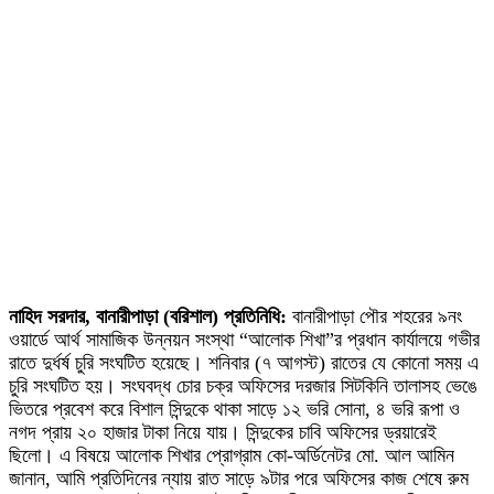
নাহিদ সরদার, বানারীপাড়া (বরিশাল) প্রতিনিধি:
বানারীপাড়া পৌর শহরের ৯নং
ওয়ার্ডে আর্থ সামাজিক উন্নয়ন সংস্থা “আলোক শিখা”র প্রধান কার্যালয়ে গভীর
রাতে দুর্ধর্ষ চুরি সংঘটিত হয়েছে। শনিবার (৭ আগস্ট) রাতের যে কোনো সময় এ
চুরি সংঘটিত হয়। সংঘবদ্ধ চোর চক্র অফিসের দরজার সিটকিনি তালাসহ ভেঙে
ভিতরে প্রবেশ করে বিশাল সিন্দুকে থাকা সাড়ে ১২ ভরি সোনা, ৪ ভরি রূপা ও
নগদ প্রায় ২০ হাজার টাকা নিয়ে যায়। সিন্দুকের চাবি অফিসের ড্রয়ারেই
ছিলো। এ বিষয়ে আলোক শিখার প্রোগ্রাম কো-অর্ডিনেটর মো. আল আমিন
জানান, আমি প্রতিদিনের ন্যায় রাত সাড়ে ৯টার পরে অফিসের কাজ শেষে রুম