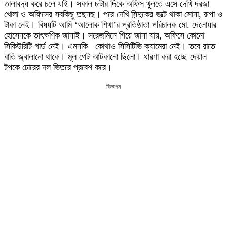
তালাবদ্ধ করে চলে যাই। সকাল ৮টার দিকে অফিস খুলতে এসে দেখি দরজা
খোলা ও অফিসের সবকিছু তছনছ। পরে দেখি সিন্দুকের ভল্টে থাকা সোনা, রূপা ও
টাকা নেই। বিষয়টি আমি ‘আলোক শিখা’র প্রতিষ্ঠাতা পরিচালক মো. দেলোয়ার
হোসেনকে তাৎক্ষণিক জানাই। সরেজমিনে গিয়ে জানা যায়, অফিসে কোনো
সিকিউরিটি গার্ড নেই। এমনকি কোথাও সিসিটিভি ক্যামেরা নেই। তবে রাতে
বাতি জ্বালানো থাকে। মূল গেট আটকানো ছিলো। ধারণা করা হচ্ছে দেয়াল
টপকে চোরের দল ভিতরে প্রবেশ করে।
বিজ্ঞাপন