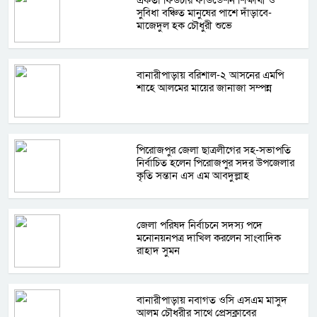
একতা ফিউচার ফাউন্ডেশন শিক্ষার্থী ও
সুবিধা বঞ্চিত মানুষের পাশে দাঁড়াবে-
মাজেদুল হক চৌধুরী শুভে
বানারীপাড়ায় বরিশাল-২ আসনের এমপি
শাহে আলমের মায়ের জানাজা সম্পন্ন
পিরোজপুর জেলা ছাত্রলীগের সহ-সভাপতি
নির্বাচিত হলেন পিরোজপুর সদর উপজেলার
কৃতি সন্তান এস এম আবদুল্লাহ
জেলা পরিষদ নির্বাচনে সদস্য পদে
মনোনয়নপত্র দাখিল করলেন সাংবাদিক
রাহাদ সুমন
বানারীপাড়ায় নবাগত ওসি এসএম মাসুদ
আলম চৌধুরীর সাথে প্রেসক্লাবের