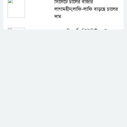
সিলেটে চালের বাজার
লাগামহীন,লাফি-লাফি বাড়ছে চালের
দাম
মাগুরা রিপোর্টার্স ইউনিটির দুই বছর
মেয়াদি কমিটি গঠন
কে হচ্ছেন পরবর্তী আইজিপি
সিলেটে ফের ভারি বৃষ্টিপাতের আভাস
সিলেট বন্যায় ৯ টি উপজেলা প্লাবিত,
তারপর উপজেলা নির্বাচন বুধবার