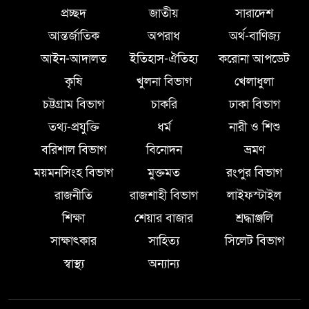
প্রচ্ছদ
জাতীয়
সারাদেশ
আন্তর্জাতিক
অপরাধ
অর্থ-বাণিজ্য
আইন-আদালত
ইতিহাস-ঐতিহ্য
করোনা আপডেট
কৃষি
খুলনা বিভাগ
খেলাধুলা
চট্টগ্রাম বিভাগ
চাকরি
ঢাকা বিভাগ
তথ্য-প্রযুক্তি
ধর্ম
নারী ও শিশু
বরিশাল বিভাগ
বিনোদন
ভ্রমণ
ময়মনসিংহ বিভাগ
মুক্তমত
রংপুর বিভাগ
রাজনীতি
রাজশাহী বিভাগ
লাইফস্টাইল
শিক্ষা
শেয়ার বাজার
শ্রদ্ধাঞ্জলি
সাক্ষাৎকার
সাহিত্য
সিলেট বিভাগ
স্বাস্থ্য
অন্যান্য