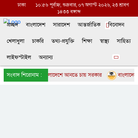
ঢাকা
১০:৫৬ পূর্বাহ্ন, শুক্রবার, ০৭ অগাস্ট ২০২৬, ২৩ শ্রাবণ
১৪৩৩ বঙ্গাব্দ
প্রচ্ছদ
বাংলাদেশ
সারাদেশ
আন্তর্জাতিক
বিনোদন
খেলাধুলা
চাকরি
তথ্য-প্রযুক্তি
শিক্ষা
স্বাস্থ্য
সাহিত্য
লাইফস্টাইল
অন্যান্য
য়ান এমবাপেকে বাংলাদেশে আনতে চায় সরকার
সংবাদ শিরোনাম :
বাংলাদেশের দ