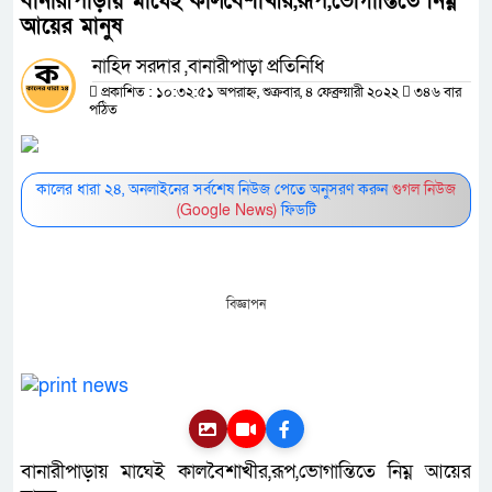
বানারীপাড়ায় মাঘেই কালবৈশাখীর,রূপ,ভোগান্তিতে নিম্ন
আয়ের মানুষ
নাহিদ সরদার ,বানারীপাড়া প্রতিনিধি
প্রকাশিত : ১০:৩২:৫১ অপরাহ্ন, শুক্রবার, ৪ ফেব্রুয়ারী ২০২২
৩৪৬ বার
পঠিত
কালের ধারা ২৪, অনলাইনের সর্বশেষ নিউজ পেতে অনুসরণ করুন
গুগল নিউজ
(Google News)
ফিডটি
বিজ্ঞাপন
বানারীপাড়ায় মাঘেই কালবৈশাখীর,রূপ,ভোগান্তিতে নিম্ন আয়ের