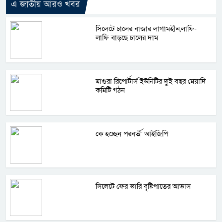
এ জাতীয় আরও খবর
সিলেটে চালের বাজার লাগামহীন,লাফি-
লাফি বাড়ছে চালের দাম
মাগুরা রিপোর্টার্স ইউনিটির দুই বছর মেয়াদি
কমিটি গঠন
কে হচ্ছেন পরবর্তী আইজিপি
সিলেটে ফের ভারি বৃষ্টিপাতের আভাস