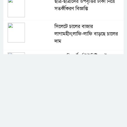
ছাত্র-ছাত্রীদের উপবৃত্তির টাকা নিয়ে
সতর্কীকরণ বিজ্ঞপ্তি
সিলেটে চালের বাজার
লাগামহীন,লাফি-লাফি বাড়ছে চালের
দাম
মাগুরা রিপোর্টার্স ইউনিটির দুই বছর
মেয়াদি কমিটি গঠন
কে হচ্ছেন পরবর্তী আইজিপি
সিলেটে ফের ভারি বৃষ্টিপাতের আভাস