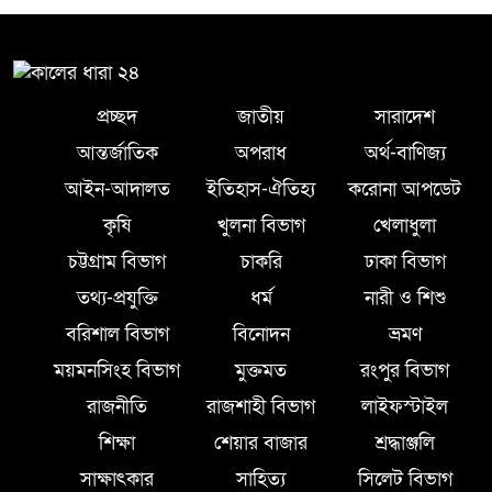
প্রচ্ছদ
জাতীয়
সারাদেশ
আন্তর্জাতিক
অপরাধ
অর্থ-বাণিজ্য
আইন-আদালত
ইতিহাস-ঐতিহ্য
করোনা আপডেট
কৃষি
খুলনা বিভাগ
খেলাধুলা
চট্টগ্রাম বিভাগ
চাকরি
ঢাকা বিভাগ
তথ্য-প্রযুক্তি
ধর্ম
নারী ও শিশু
বরিশাল বিভাগ
বিনোদন
ভ্রমণ
ময়মনসিংহ বিভাগ
মুক্তমত
রংপুর বিভাগ
রাজনীতি
রাজশাহী বিভাগ
লাইফস্টাইল
শিক্ষা
শেয়ার বাজার
শ্রদ্ধাঞ্জলি
সাক্ষাৎকার
সাহিত্য
সিলেট বিভাগ