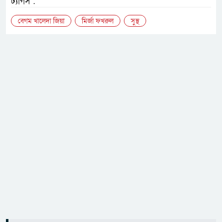
ট্যাগস :
বেগম খালেদা জিয়া
মির্জা ফখরুল
সুস্থ