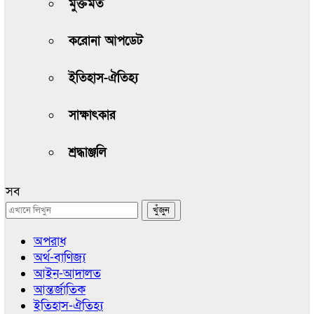
মুক্তমত
করোনা আপডেট
ইতিহাস-ঐতিহ্য
সাক্ষাৎকার
শ্রদ্ধাঞ্জলি
সব
অপরাধ
অর্থ-বাণিজ্য
আইন-আদালত
আন্তর্জাতিক
ইতিহাস-ঐতিহ্য