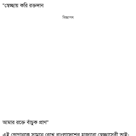
“স্বেচ্ছায় করি রক্তদান
বিজ্ঞাপন
আমার রক্তে বাঁচুক প্রাণ”
এই স্লোগানকে সামনে রেখে বাংলাদেশের হাজারো স্বেচ্ছাসেবী ভাই-