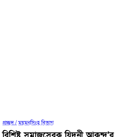
প্রচ্ছদ /
ময়মনসিংহ বিভাগ
বিশিষ্ট সমাজসেবক যিদনী আকন্দ’র