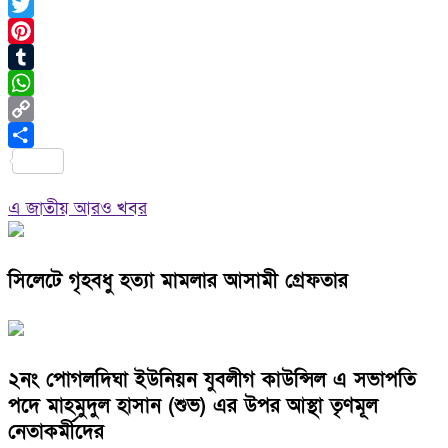
Facebook
Twitter
Pinterest
Tumblr
WhatsApp
Copy
Link
Share
এ জাতীয় আরও খবর
সিলেটে গৃহবধু হত্যা মামলার আসামী গ্রেফতার
২নং পোগলদিঘা ইউনিয়ন যুবলীগ কাউন্সিল এ সভাপতি
পদে মাহমুদুল হাসান (শুভ) এর উপর আস্থা তৃণমূল
নেতাকর্মীদের