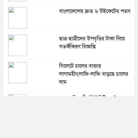
বাংলাদেশের দ্রুত ৬ উইকেটের পতন
ছাত্র-ছাত্রীদের উপবৃত্তির টাকা নিয়ে
সতর্কীকরণ বিজ্ঞপ্তি
সিলেটে চালের বাজার
লাগামহীন,লাফি-লাফি বাড়ছে চালের
দাম
মাগুরা রিপোর্টার্স ইউনিটির দুই বছর
মেয়াদি কমিটি গঠন
কে হচ্ছেন পরবর্তী আইজিপি