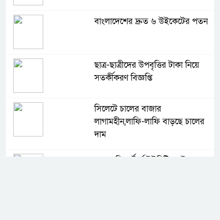
বাংলাদেশের দ্রুত ৬ উইকেটের পতন
ছাত্র-ছাত্রীদের উপবৃত্তির টাকা নিয়ে
সতর্কীকরণ বিজ্ঞপ্তি
সিলেটে চালের বাজার
লাগামহীন,লাফি-লাফি বাড়ছে চালের
দাম
মাগুরা রিপোর্টার্স ইউনিটির দুই বছর
মেয়াদি কমিটি গঠন
কে হচ্ছেন পরবর্তী আইজিপি