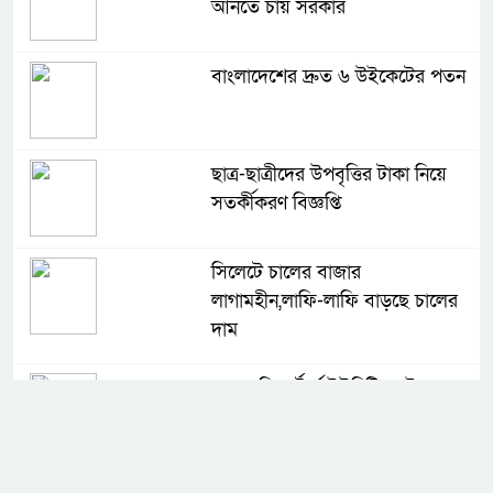
আনতে চায় সরকার
বাংলাদেশের দ্রুত ৬ উইকেটের পতন
ছাত্র-ছাত্রীদের উপবৃত্তির টাকা নিয়ে
সতর্কীকরণ বিজ্ঞপ্তি
সিলেটে চালের বাজার
লাগামহীন,লাফি-লাফি বাড়ছে চালের
দাম
মাগুরা রিপোর্টার্স ইউনিটির দুই বছর
মেয়াদি কমিটি গঠন
কে হচ্ছেন পরবর্তী আইজিপি