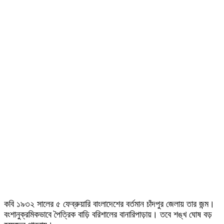
কবি ১৯৩২ সালের ৫ ফেব্রুয়ারি বাংলাদেশের বর্তমান চাঁদপুর জেলায় তার জন্ম।
বংশানুক্রমিকভাবে পৈত্রিক বাড়ি বরিশালের বানারিপাড়ায়। তবে শঙ্খ ঘোষ বড়