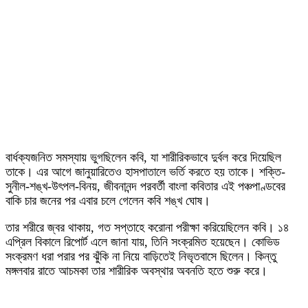
বার্ধক্যজনিত সমস্যায় ভুগছিলেন কবি, যা শারীরিকভাবে দুর্বল করে দিয়েছিল
তাকে। এর আগে জানুয়ারিতেও হাসপাতালে ভর্তি করতে হয় তাকে। শক্তি-
সুনীল-শঙ্খ-উৎপল-বিনয়, জীবনানন্দ পরবর্তী বাংলা কবিতার এই পঞ্চপাণ্ডবের
বাকি চার জনের পর এবার চলে গেলেন কবি শঙ্খ ঘোষ।
তার শরীরে জ্বর থাকায়, গত সপ্তাহে করোনা পরীক্ষা করিয়েছিলেন কবি। ১৪
এপ্রিল বিকালে রিপোর্ট এলে জানা যায়, তিনি সংক্রমিত হয়েছেন। কোভিড
সংক্রমণ ধরা পরার পর ঝুঁকি না নিয়ে বাড়িতেই নিভৃতবাসে ছিলেন। কিন্তু
মঙ্গলবার রাতে আচমকা তার শারীরিক অবস্থার অবনতি হতে শুরু করে।