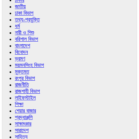
চাকরি
জাতীয়
ঢাকা বিভাগ
তথ্য-প্রযুক্তি
ধর্ম
নারী ও শিশু
বরিশাল বিভাগ
বাংলাদেশ
বিনোদন
ভ্রমণ
ময়মনসিংহ বিভাগ
মুক্তমত
রংপুর বিভাগ
রাজনীতি
রাজশাহী বিভাগ
লাইফস্টাইল
শিক্ষা
শেয়ার বাজার
শ্রদ্ধাঞ্জলি
সাক্ষাৎকার
সারাদেশ
সাহিত্য