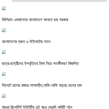
কিলিয়ান এমবাপেকে বাংলাদেশে আনতে চায় সরকার
বাংলাদেশের দ্রুত ৬ উইকেটের পতন
ছাত্র-ছাত্রীদের উপবৃত্তির টাকা নিয়ে সতর্কীকরণ বিজ্ঞপ্তি
সিলেটে চালের বাজার লাগামহীন,লাফি-লাফি বাড়ছে চালের দাম
মাগুরা রিপোর্টার্স ইউনিটির দুই বছর মেয়াদি কমিটি গঠন