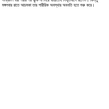
সংক্রমণ ধরা পরার পর ঝুঁকি না নিয়ে বাড়িতেই নিভৃতবাসে ছিলেন। কিন্তু
মঙ্গলবার রাতে আচমকা তার শারীরিক অবস্থার অবনতি হতে শুরু করে।