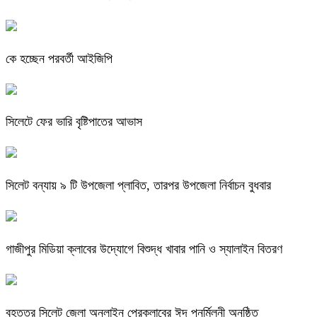
কে হচ্ছেন পরবর্তী আইজিপি
সিলেটে ফের ভারি বৃষ্টিপাতের আভাস
সিলেট বন্যায় ৯ টি উপজেলা প্লাবিত, তারপর উপজেলা নির্বাচন বুধবার
গাজীপুর মিডিয়া ক্লাবের উদ্যোগে বিশুদ্ধ খাবার পানি ও স্যালাইন বিতরণ
বৃহত্তর সিলেট জেলা অনলাইন প্রেক্লাবের ঈদ পুনর্মিলনী অনুষ্ঠিত