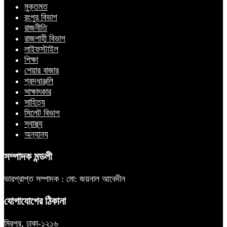
মুক্তমত
রংপুর বিভাগ
রাজনীতি
রাজশাহী বিভাগ
লাইফস্টাইল
শিক্ষা
শেয়ার বাজার
শ্রদ্ধাঞ্জলি
সাক্ষাৎকার
সাহিত্য
সিলেট বিভাগ
স্বাস্থ্য
অন্যান্য
সম্পাদক মন্ডলী
ভারপ্রাপ্ত সম্পাদক : মো: জয়নাল আবেদীন
যোগাযোগের ঠিকানা
মিরপুর, ঢাকা-১২১৬