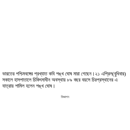
ভারতের পশ্চিমবঙ্গের প্রখ্যাত কবি শঙ্খ ঘোষ মারা গেছেন।২১ এপ্রিল(বুধিবার)
সকালে হাসপাতালে চিকিৎসাধীন অবস্থায় ৮৯ বছর বয়সে চিরপ্রস্থানের এ
যাত্রায় শামিল হলেন শঙ্খ ঘোষ।
বিজ্ঞাপন