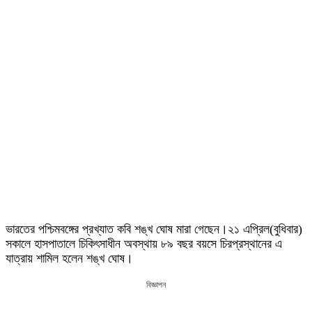
ভারতের পশ্চিমবঙ্গের প্রখ্যাত কবি শঙ্খ ঘোষ মারা গেছেন।২১ এপ্রিল(বুধিবার)
সকালে হাসপাতালে চিকিৎসাধীন অবস্থায় ৮৯ বছর বয়সে চিরপ্রস্থানের এ
যাত্রায় শামিল হলেন শঙ্খ ঘোষ।
বিজ্ঞাপন