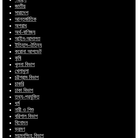
জাতীয়
সারাদেশ
আন্তর্জাতিক
অপরাধ
অর্থ-বাণিজ্য
আইন-আদালত
ইতিহাস-ঐতিহ্য
করোনা আপডেট
কৃষি
খুলনা বিভাগ
খেলাধুলা
চট্টগ্রাম বিভাগ
চাকরি
ঢাকা বিভাগ
তথ্য-প্রযুক্তি
ধর্ম
নারী ও শিশু
বরিশাল বিভাগ
বিনোদন
ভ্রমণ
ময়মনসিংহ বিভাগ