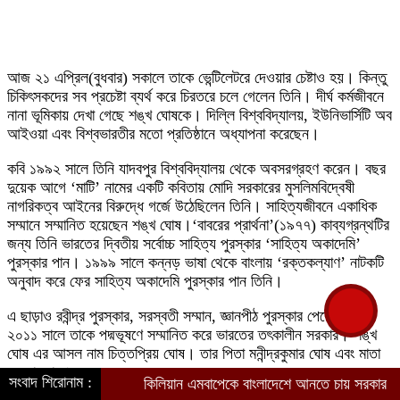
আজ ২১ এপ্রিল(বুধবার) সকালে তাকে ভেন্টিলেটরে দেওয়ার চেষ্টাও হয়। কিন্তু
চিকিৎসকদের সব প্রচেষ্টা ব্যর্থ করে চিরতরে চলে গেলেন তিনি। দীর্ঘ কর্মজীবনে
নানা ভূমিকায় দেখা গেছে শঙ্খ ঘোষকে। দিল্লি বিশ্ববিদ্যালয়, ইউনিভার্সিটি অব
আইওয়া এবং বিশ্বভারতীর মতো প্রতিষ্ঠানে অধ্যাপনা করেছেন।
কবি ১৯৯২ সালে তিনি যাদবপুর বিশ্ববিদ্যালয় থেকে অবসরগ্রহণ করেন। বছর
দুয়েক আগে ‘মাটি’ নামের একটি কবিতায় মোদি সরকারের মুসলিমবিদ্বেষী
নাগরিকত্ব আইনের বিরুদ্ধে গর্জে উঠেছিলেন তিনি। সাহিত্যজীবনে একাধিক
সম্মানে সম্মানিত হয়েছেন শঙ্খ ঘোষ।‘বাবরের প্রার্থনা’(১৯৭৭) কাব্যগ্রন্থটির
জন্য তিনি ভারতের দ্বিতীয় সর্বোচ্চ সাহিত্য পুরস্কার ‘সাহিত্য অকাদেমি’
পুরস্কার পান। ১৯৯৯ সালে কন্নড় ভাষা থেকে বাংলায় ‘রক্তকল্যাণ’ নাটকটি
অনুবাদ করে ফের সাহিত্য অকাদেমি পুরস্কার পান তিনি।
এ ছাড়াও রবীন্দ্র পুরস্কার, সরস্বতী সম্মান, জ্ঞানপীঠ পুরস্কার পেয়েছেন।
২০১১ সালে তাকে পদ্মভূষণে সম্মানিত করে ভারতের তৎকালীন সরকার। শঙ্খ
ঘোষ এর আসল নাম চিত্তপ্রিয় ঘোষ। তার পিতা মনীন্দ্রকুমার ঘোষ এবং মাতা
অমলা ঘোষ।
সংবাদ শিরোনাম :
কিলিয়ান এমবাপেকে বাংলাদেশে আনতে চায় সরকার
বাংলাদেশ