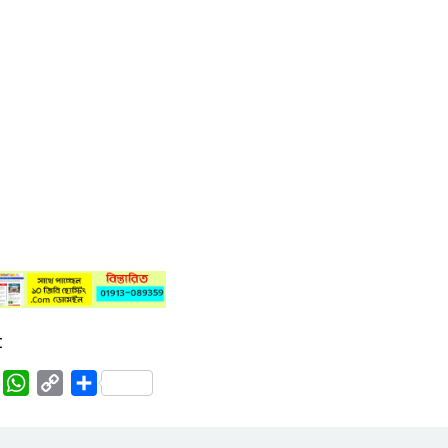
:
rest
Tumblr
WhatsApp
Copy
Share
Link