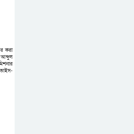
অনলাইন প্রেক্লাবের
ঈদ পুনর্মিলনী
অনুষ্ঠিত
্তর করা
আব্দুল
মিশনার
 ভাইস-