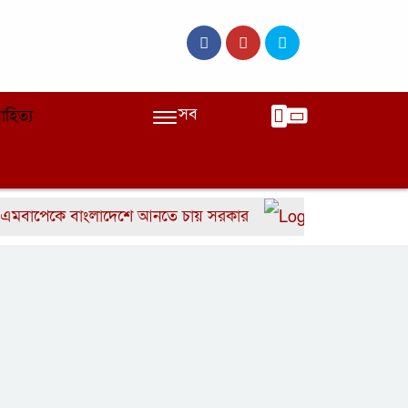
সব
াহিত্য
েকে বাংলাদেশে আনতে চায় সরকার
বাংলাদেশের দ্রুত ৬