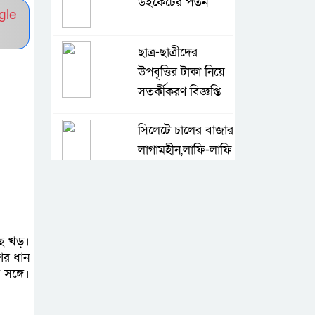
উইকেটের পতন
gle
ছাত্র-ছাত্রীদের
উপবৃত্তির টাকা নিয়ে
সতর্কীকরণ বিজ্ঞপ্তি
সিলেটে চালের বাজার
লাগামহীন,লাফি-লাফি
বাড়ছে চালের দাম
মাগুরা রিপোর্টার্স
ইউনিটির দুই বছর
ছে খড়।
মেয়াদি কমিটি গঠন
শের ধান
সঙ্গে।
কে হচ্ছেন পরবর্তী
আইজিপি