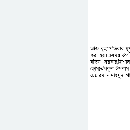
আজ বৃহস্পতিবার দুপু
করা হয়।এসময় উপস্থি
মতিন সরকার,ত্রিশা
(ভূমি)তরিকুল ইসলাম
চেয়ারম্যান মাহমুদা খ