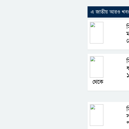
এ জাতীয় আরও খব
স
গ
স
ধ
১
থেকে
স
স
প