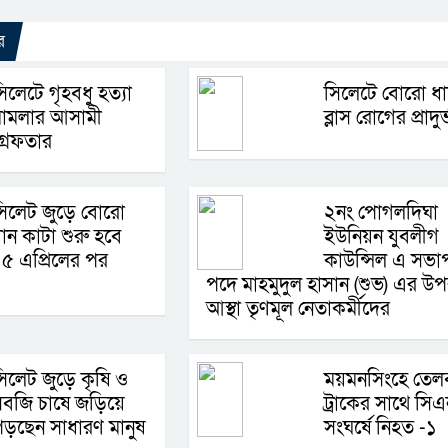
র
িলেটে গৃহবধু হত্যা
সিলেটে বোরো ধা
মামলার আসামী
ব্লাস রোগের প্রাদুর
্রেফতার
িলেট জুড়ে বোরো
২নং পোগলদিঘা
ান কাটা শুরু হবে
ইউনিয়ন যুবলীগ
৫ এপ্রিলের পর
কাউন্সিল এ সভা
পদে মাহমুদুল হাসান (শুভ) এর উ
আস্থা তৃণমূল নেতাকর্মীদের
িলেট জুড়ে কৃষি ও
ময়মনসিংহে তেলব
বজি চাষে জড়িয়ে
ট্রাকের সাথে সি
ড়ছেন সাধারণ মানুষ
সংঘর্ষে নিহত -১