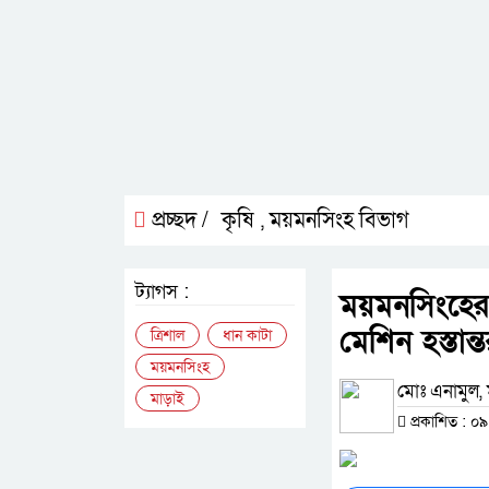
প্রচ্ছদ /
কৃষি
ময়মনসিংহ বিভাগ
,
ট্যাগস :
ময়মনসিংহের ত
মেশিন হস্তান্
ত্রিশাল
ধান কাটা
ময়মনসিংহ
মোঃ এনামুল, 
মাড়াই
প্রকাশিত : ০৯