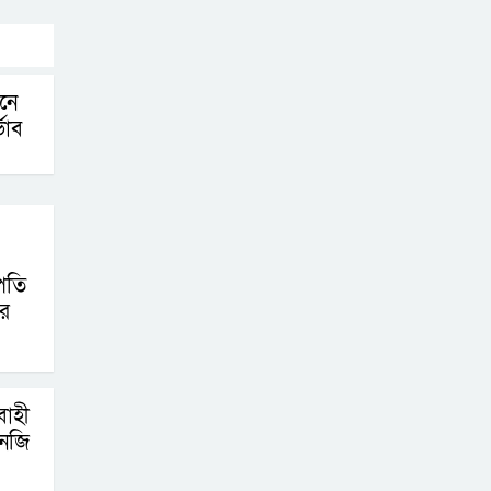
নে
্ভাব
পতি
পর
াহী
এনজি