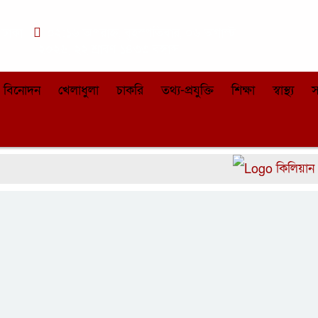
ঢাকা
০২:১৬ অপরাহ্ন, বৃহস্পতিবার, ০৬ অগাস্ট
২০২৬, ২২ শ্রাবণ ১৪৩৩ বঙ্গাব্দ
বিনোদন
খেলাধুলা
চাকরি
তথ্য-প্রযুক্তি
শিক্ষা
স্বাস্থ্য
স
কিলিয়ান এমবাপ