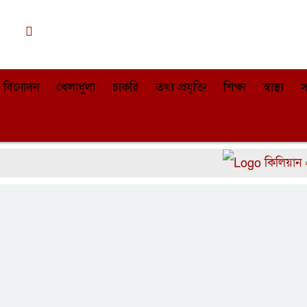
াকা
০৪:৫২ অপরাহ্ন, শনিবার, ০৮ অগাস্ট ২০২৬,
২৪ শ্রাবণ ১৪৩৩ বঙ্গাব্দ
বিনোদন
খেলাধুলা
চাকরি
তথ্য-প্রযুক্তি
শিক্ষা
স্বাস্থ্য
স
কিলিয়ান এমবাপ