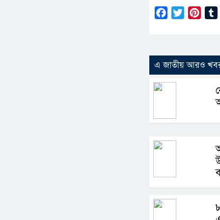
Facebook
Twitter
Pinte
এ জাতীয় আরও খব
ক
আ
উ
ব