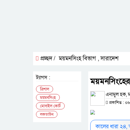
প্রচ্ছদ /
ময়মনসিংহ বিভাগ
সারাদেশ
,
ট্যাগস :
ময়মনসিংহের 
ত্রিশাল
এনামুল হক, ম
ময়মনসিংহ
প্রকাশিত : ০৬
মোবাইল কোর্ট
লকডাউন
কালের ধারা ২৪,