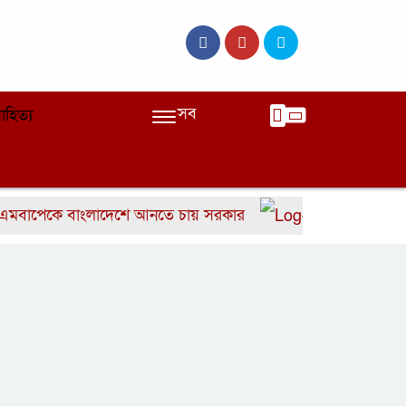
সব
াহিত্য
েকে বাংলাদেশে আনতে চায় সরকার
বাংলাদেশের দ্রুত ৬ 