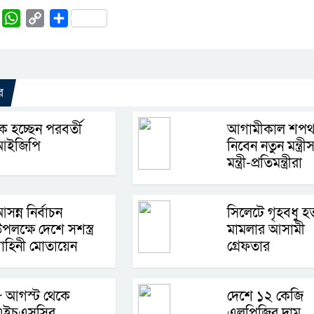
rest
Tumblr
WhatsApp
Copy
Share
Link
র
ে হচ্ছেন পরবর্তী
আগামীকাল শপ
আইজিপি
নিবেন নতুন মন্ত্র
মন্ত্রী-প্রতিমন্ত্রীরা
সন্ন নির্বাচন
সিলেটে গৃহবধু হত
পলক্ষে দেশে সশস্ত্র
মামলার আসামী
াহিনী মোতায়েন
গ্রেফতার
৮ আগস্ট থেকে
দেশে ১২ কেজি
এইচএসসির
এলপিজির দাম