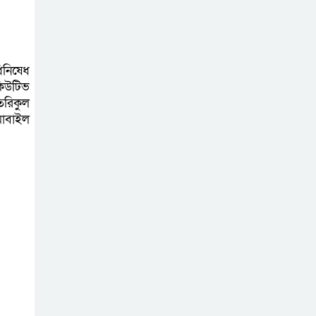
সিলেটে ফের ভারি
বৃষ্টিপাতের আভাস
নিষেধ
কিউটিভ
 তরিকুল
সিলেট বন্যায় ৯ টি
মোবাইল
উপজেলা প্লাবিত,
তারপর উপজেলা
নির্বাচন বুধবার
গাজীপুর মিডিয়া
ক্লাবের উদ্যোগে
বিশুদ্ধ খাবার পানি ও
স্যালাইন বিতরণ
বৃহত্তর সিলেট জেলা