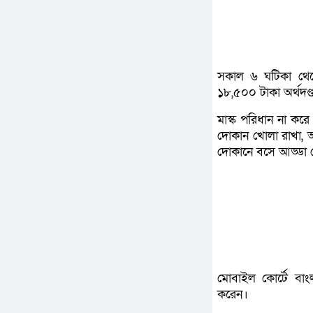
সকাল ৬ ঘটিকা থেকে
১৮,৫০০ টাকা অর্থদণ্
মাস্ক পরিধান না কর
দোকান খোলা রাখা, অন
দোকানে বসে আড্ডা 
মোবাইল কোর্টে বাংল
করেন।