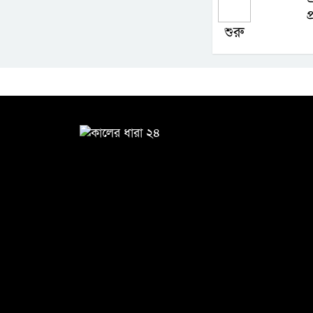
প
শুরু