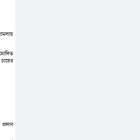
অনলাইন প্রেক্লাবের
ঈদ পুনর্মিলনী
অনুষ্ঠিত
মামলায়
ুমোদিত
, চায়ের
প্রদান