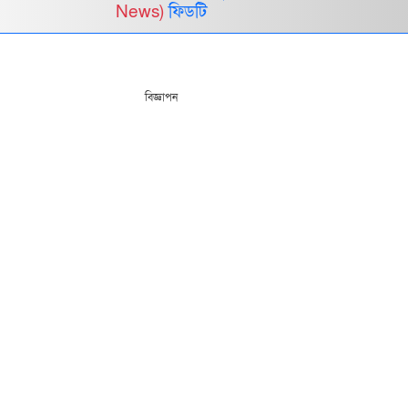
News)
ফিডটি
বিজ্ঞাপন