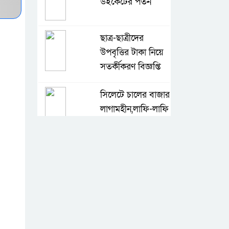
উইকেটের পতন
ছাত্র-ছাত্রীদের
উপবৃত্তির টাকা নিয়ে
সতর্কীকরণ বিজ্ঞপ্তি
সিলেটে চালের বাজার
লাগামহীন,লাফি-লাফি
বাড়ছে চালের দাম
মাগুরা রিপোর্টার্স
ইউনিটির দুই বছর
মেয়াদি কমিটি গঠন
কে হচ্ছেন পরবর্তী
আইজিপি