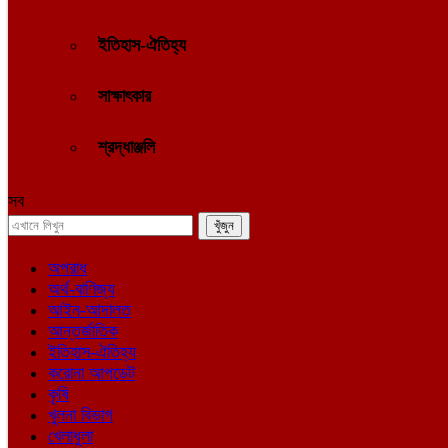
ইতিহাস-ঐতিহ্য
সাক্ষাৎকার
শ্রদ্ধাঞ্জলি
সব
অপরাধ
অর্থ-বাণিজ্য
আইন-আদালত
আন্তর্জাতিক
ইতিহাস-ঐতিহ্য
করোনা আপডেট
কৃষি
খুলনা বিভাগ
খেলাধুলা