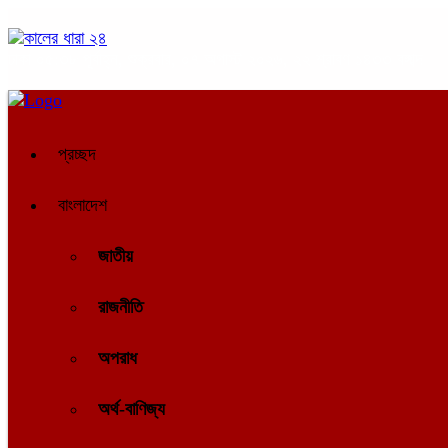
ঢাকা
০৫:৩৮ পূর্বাহ্ন, শুক্রবার, ০৭ অগাস্ট ২০২৬, ২২ শ্রাবণ ১৪৩৩ বঙ্গাব্দ
প্রচ্ছদ
বাংলাদেশ
জাতীয়
রাজনীতি
অপরাধ
অর্থ-বাণিজ্য