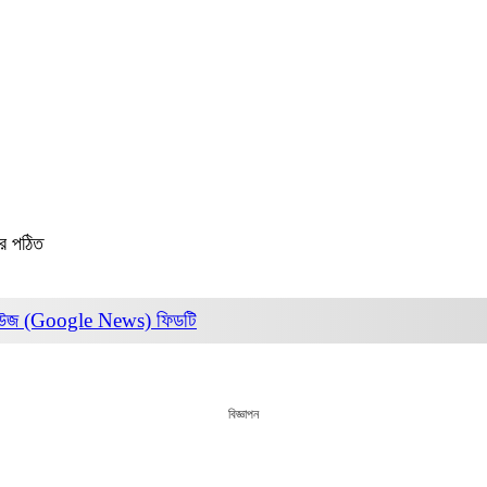
র পঠিত
িউজ (Google News)
ফিডটি
বিজ্ঞাপন