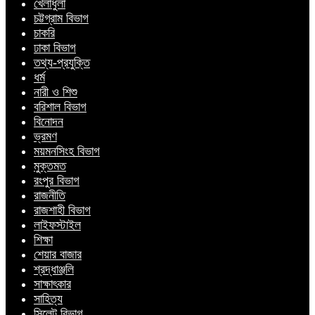
খেলাধুলা
চট্টগ্রাম বিভাগ
চাকরি
ঢাকা বিভাগ
তথ্য-প্রযুক্তি
ধর্ম
নারী ও শিশু
বরিশাল বিভাগ
বিনোদন
ভ্রমণ
ময়মনসিংহ বিভাগ
মুক্তমত
রংপুর বিভাগ
রাজনীতি
রাজশাহী বিভাগ
লাইফস্টাইল
শিক্ষা
শেয়ার বাজার
শ্রদ্ধাঞ্জলি
সাক্ষাৎকার
সাহিত্য
সিলেট বিভাগ