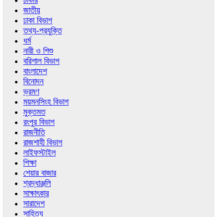
চাকরি
জাতীয়
ঢাকা বিভাগ
তথ্য-প্রযুক্তি
ধর্ম
নারী ও শিশু
বরিশাল বিভাগ
বাংলাদেশ
বিনোদন
ভ্রমণ
ময়মনসিংহ বিভাগ
মুক্তমত
রংপুর বিভাগ
রাজনীতি
রাজশাহী বিভাগ
লাইফস্টাইল
শিক্ষা
শেয়ার বাজার
শ্রদ্ধাঞ্জলি
সাক্ষাৎকার
সারাদেশ
সাহিত্য