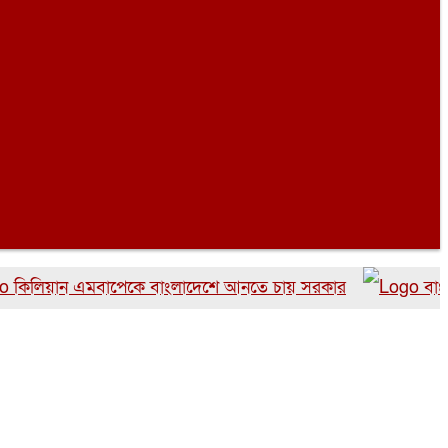
য়ান এমবাপেকে বাংলাদেশে আনতে চায় সরকার
বাংলাদেশে