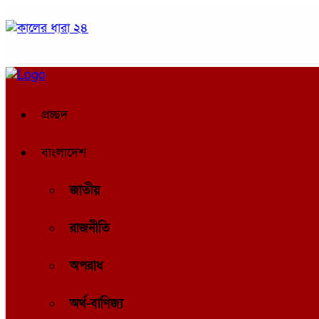
ঢাকা
০৬:৩৪ অপরাহ্ন, শুক্রবার, ০৭ অগাস্ট ২০২৬, ২৩ শ্রাবণ ১৪৩৩ বঙ্
প্রচ্ছদ
বাংলাদেশ
জাতীয়
রাজনীতি
অপরাধ
অর্থ-বাণিজ্য