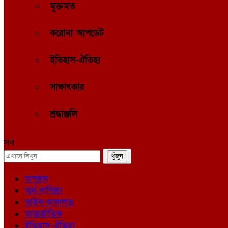
মুক্তমত
করোনা আপডেট
ইতিহাস-ঐতিহ্য
সাক্ষাৎকার
শ্রদ্ধাঞ্জলি
সব
অপরাধ
অর্থ-বাণিজ্য
আইন-আদালত
আন্তর্জাতিক
ইতিহাস-ঐতিহ্য