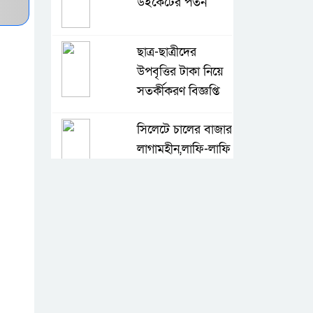
উইকেটের পতন
ছাত্র-ছাত্রীদের
উপবৃত্তির টাকা নিয়ে
সতর্কীকরণ বিজ্ঞপ্তি
সিলেটে চালের বাজার
লাগামহীন,লাফি-লাফি
বাড়ছে চালের দাম
মাগুরা রিপোর্টার্স
ইউনিটির দুই বছর
মেয়াদি কমিটি গঠন
কে হচ্ছেন পরবর্তী
আইজিপি