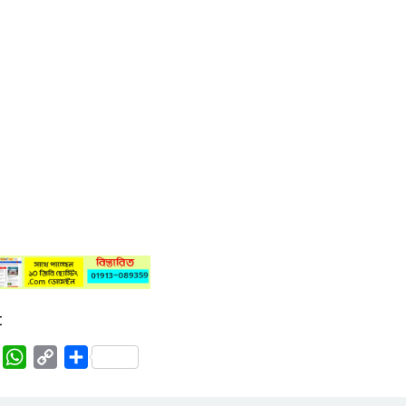
:
rest
Tumblr
WhatsApp
Copy
Share
Link