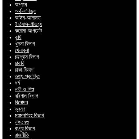
অপরাধ
অর্থ-বাণিজ্য
আইন-আদালত
ইতিহাস-ঐতিহ্য
করোনা আপডেট
কৃষি
খুলনা বিভাগ
খেলাধুলা
চট্টগ্রাম বিভাগ
চাকরি
ঢাকা বিভাগ
তথ্য-প্রযুক্তি
ধর্ম
নারী ও শিশু
বরিশাল বিভাগ
বিনোদন
ভ্রমণ
ময়মনসিংহ বিভাগ
মুক্তমত
রংপুর বিভাগ
রাজনীতি