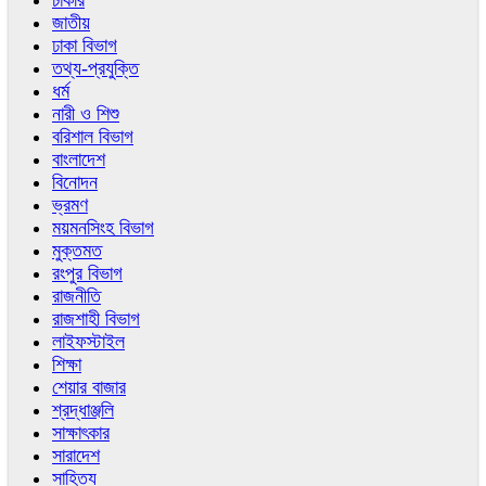
চাকরি
জাতীয়
ঢাকা বিভাগ
তথ্য-প্রযুক্তি
ধর্ম
নারী ও শিশু
বরিশাল বিভাগ
বাংলাদেশ
বিনোদন
ভ্রমণ
ময়মনসিংহ বিভাগ
মুক্তমত
রংপুর বিভাগ
রাজনীতি
রাজশাহী বিভাগ
লাইফস্টাইল
শিক্ষা
শেয়ার বাজার
শ্রদ্ধাঞ্জলি
সাক্ষাৎকার
সারাদেশ
সাহিত্য