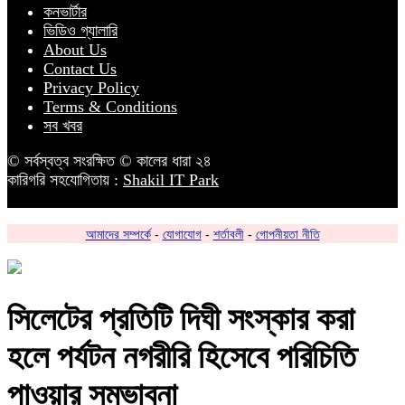
কনভার্টার
ভিডিও গ্যালারি
About Us
Contact Us
Privacy Policy
Terms & Conditions
সব খবর
© সর্বস্বত্ব সংরক্ষিত © কালের ধারা ২৪
কারিগরি সহযোগিতায় :
Shakil IT Park
আমাদের সম্পর্কে
-
যোগাযোগ
-
শর্তাবলী
-
গোপনীয়তা নীতি
সিলেটের প্রতিটি দিঘী সংস্কার করা
হলে পর্যটন নগরীরি হিসেবে পরিচিতি
পাওয়ার সম্ভাবনা