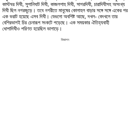
কাস্টঘর দিঘী, সুপানিঘাট দিঘী, কাজলশাহ দিঘী, সাগরদিঘী, চারাদিঘীসহ অসংখ্য
দিঘী ছিল নগরজুড়ে। তবে নগরীতে মানুষের কোলাহল বাড়ার সঙ্গে সঙ্গে একের পর
এক ভরাট হয়েছে এসব দিঘী। যেগুলো অবশিষ্ট আছে, দখল- বেদখলে তার
বেশিরভাগই চির চেনারূপ সংকটে পড়েছে। এক সময়কার ঐতিহ্যবাহী
ধোপাদিঘীও পরিণত হয়েছিল ভাগাড়ে।
বিজ্ঞাপন