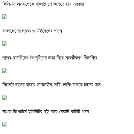
কিলিয়ান এমবাপেকে বাংলাদেশে আনতে চায় সরকার
বাংলাদেশের দ্রুত ৬ উইকেটের পতন
ছাত্র-ছাত্রীদের উপবৃত্তির টাকা নিয়ে সতর্কীকরণ বিজ্ঞপ্তি
সিলেটে চালের বাজার লাগামহীন,লাফি-লাফি বাড়ছে চালের দাম
মাগুরা রিপোর্টার্স ইউনিটির দুই বছর মেয়াদি কমিটি গঠন