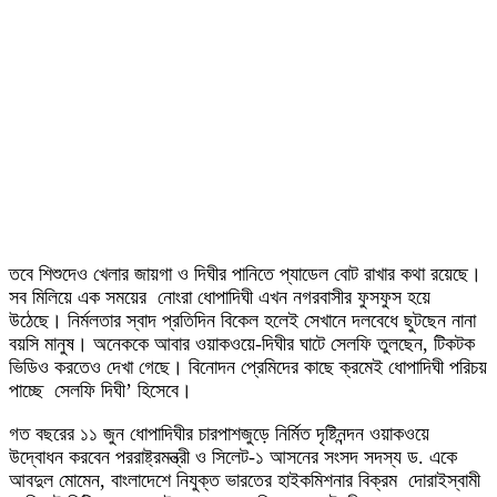
তবে শিশুদেও খেলার জায়গা ও দিঘীর পানিতে প্যাডেল বোট রাখার কথা রয়েছে।
সব মিলিয়ে এক সময়ের নোংরা ধোপাদিঘী এখন নগরবাসীর ফুসফুস হয়ে
উঠেছে। নির্মলতার স্বাদ প্রতিদিন বিকেল হলেই সেখানে দলবেধে ছুটছেন নানা
বয়সি মানুষ। অনেককে আবার ওয়াকওয়ে-দিঘীর ঘাটে সেলফি তুলছেন, টিকটক
ভিডিও করতেও দেখা গেছে। বিনোদন প্রেমিদের কাছে ক্রমেই ধোপাদিঘী পরিচয়
পাচ্ছে সেলফি দিঘী’ হিসেবে।
গত বছরের ১১ জুন ধোপাদিঘীর চারপাশজুড়ে নির্মিত দৃষ্টিনন্দন ওয়াকওয়ে
উদ্বোধন করবেন পররাষ্ট্রমন্ত্রী ও সিলেট-১ আসনের সংসদ সদস্য ড. একে
আবদুল মোমেন, বাংলাদেশে নিযুক্ত ভারতের হাইকমিশনার বিক্রম দোরাইস্বামী