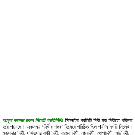
আবুল কাশেম রুমন,সিলেট প্রতিনিধি:
সিলেটের প্রতিটি দিঘী মরা দিঘীতে পরিনত
হয়ে পড়েছে। একসময় ‘দিঘীর শহর’ হিসেবে পরিচিত ছিল পর্যটন নগরী সিলেট।
মজুমদার দিঘী, দস্তিদার বাড়ী দিঘী, রামের দিঘী, লালদিঘী, ধোপাদিঘী, মাছুদিঘী,