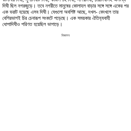
দিঘী ছিল নগরজুড়ে। তবে নগরীতে মানুষের কোলাহল বাড়ার সঙ্গে সঙ্গে একের পর
এক ভরাট হয়েছে এসব দিঘী। যেগুলো অবশিষ্ট আছে, দখল- বেদখলে তার
বেশিরভাগই চির চেনারূপ সংকটে পড়েছে। এক সময়কার ঐতিহ্যবাহী
ধোপাদিঘীও পরিণত হয়েছিল ভাগাড়ে।
বিজ্ঞাপন