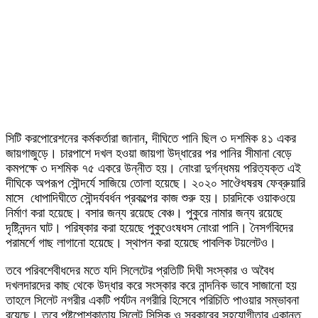
সিটি করপোরেশনের কর্মকর্তারা জানান, দীঘিতে পানি ছিল ৩ দশমিক ৪১ একর
জায়গাজুড়ে। চারপাশে দখল হওয়া জায়গা উদ্ধারের পর পানির সীমানা বেড়ে
কমপক্ষে ৩ দশমিক ৭৫ একরে উন্নীত হয়। নোংরা দুর্গন্ধময় পরিত্যক্ত এই
দীঘিকে অপরূপ সৌন্দর্যে সাজিয়ে তোলা হয়েছে। ২০২০ সাঔেধষরষ ফেব্রুয়ারি
মাসে ধোপাদিঘীতে সৌন্দর্যবর্ধন প্রকল্পের কাজ শুরু হয়। চারদিকে ওয়াকওয়ে
নির্মাণ করা হয়েছে। বসার জন্য রয়েছে বেঞ্চ। পুকুরে নামার জন্য রয়েছে
দৃষ্টিনন্দন ঘাট। পরিষ্কার করা হয়েছে পুকুওেংষধস নোংরা পানি। নৈসর্গবিদের
পরামর্শে গাছ লাগানো হয়েছে। স্থাপন করা হয়েছে পাবলিক টয়লেটও।
তবে পরিবশেবীধদের মতে যদি সিলেটের প্রতিটি দিঘী সংস্কার ও অবৈধ
দখলদারদের কাছ থেকে উদ্ধার করে সংস্কার করে নান্দনিক ভাবে সাজানো হয়
তাহলে সিলেট নগরীর একটি পর্যটন নগরীরি হিসেবে পরিচিতি পাওয়ার সম্ভাবনা
রয়েছে। তবে পৃষ্টপোশকাতায় সিলেট সিসিক ও সরকারের সহযোগীতার একান্ত