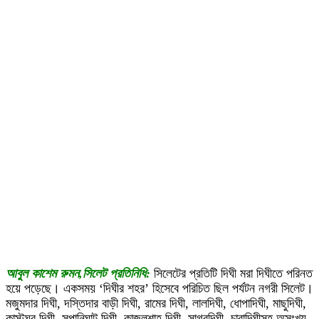
আবুল কাশেম রুমন,সিলেট প্রতিনিধি:
সিলেটের প্রতিটি দিঘী মরা দিঘীতে পরিনত
হয়ে পড়েছে। একসময় ‘দিঘীর শহর’ হিসেবে পরিচিত ছিল পর্যটন নগরী সিলেট।
মজুমদার দিঘী, দস্তিদার বাড়ী দিঘী, রামের দিঘী, লালদিঘী, ধোপাদিঘী, মাছুদিঘী,
কাস্টঘর দিঘী, সুপানিঘাট দিঘী, কাজলশাহ দিঘী, সাগরদিঘী, চারাদিঘীসহ অসংখ্য