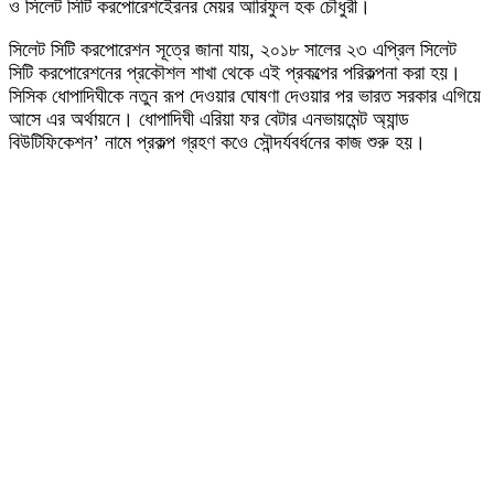
ও সিলেট সিটি করপোরেশইেরনর মেয়র আরিফুল হক চৌধুরী।
সিলেট সিটি করপোরেশন সূত্রে জানা যায়, ২০১৮ সালের ২৩ এপ্রিল সিলেট
সিটি করপোরেশনের প্রকৌশল শাখা থেকে এই প্রকল্পের পরিকল্পনা করা হয়।
সিসিক ধোপাদিঘীকে নতুন রূপ দেওয়ার ঘোষণা দেওয়ার পর ভারত সরকার এগিয়ে
আসে এর অর্থায়নে। ধোপাদিঘী এরিয়া ফর বেটার এনভায়মেন্ট অ্যান্ড
বিউটিফিকেশন’ নামে প্রকল্প গ্রহণ কওে সৌন্দর্যবর্ধনের কাজ শুরু হয়।