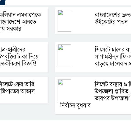
কিলিয়ান এমবাপেকে
বাংলাদেশের দ্রুত
বাংলাদেশে আনতে
উইকেটের পতন
চায় সরকার
াত্র-ছাত্রীদের
সিলেটে চালের ব
পবৃত্তির টাকা নিয়ে
লাগামহীন,লাফি-
তর্কীকরণ বিজ্ঞপ্তি
বাড়ছে চালের দা
িলেটে ফের ভারি
সিলেট বন্যায় ৯ ট
ৃষ্টিপাতের আভাস
উপজেলা প্লাবিত,
তারপর উপজেলা
নির্বাচন বুধবার