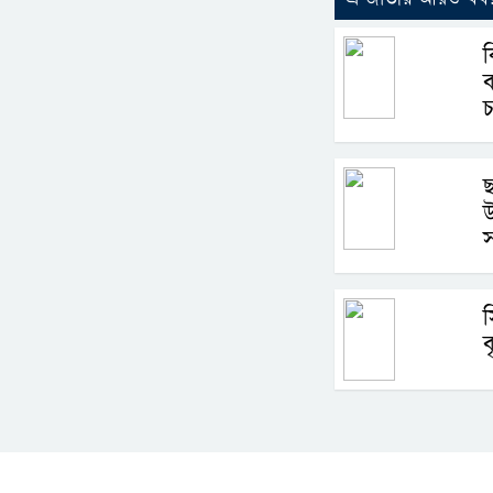
ছ
উ
স
স
ব