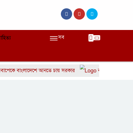
সব
াহিত্য
 বাংলাদেশে আনতে চায় সরকার
বাংলাদেশের দ্রুত ৬ উইক