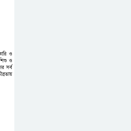
সিলেটে ফের ভারি
বৃষ্টিপাতের আভাস
সিলেট বন্যায় ৯ টি
কারি ও
উপজেলা প্লাবিত,
শিশু ও
তারপর উপজেলা
র সর্ব
নির্বাচন বুধবার
ব্রতায়
গাজীপুর মিডিয়া
ক্লাবের উদ্যোগে
বিশুদ্ধ খাবার পানি ও
স্যালাইন বিতরণ
বৃহত্তর সিলেট জেলা