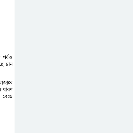
অনলাইন প্রেক্লাবের
ঈদ পুনর্মিলনী
অনুষ্ঠিত
র্যন্ত
 ম্লান
বাজারে
ে ধারণ
র বেডে