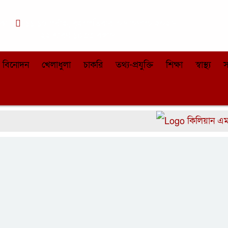
াকা
১১:১০ পূর্বাহ্ন, বৃহস্পতিবার, ০৬ অগাস্ট ২০২৬,
২২ শ্রাবণ ১৪৩৩ বঙ্গাব্দ
বিনোদন
খেলাধুলা
চাকরি
তথ্য-প্রযুক্তি
শিক্ষা
স্বাস্থ্য
স
কিলিয়ান এমবাপেকে