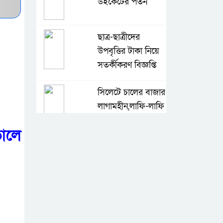
উইকেটের পতন
ছাত্র-ছাত্রীদের
উপবৃত্তির টাকা নিয়ে
সতর্কীকরণ বিজ্ঞপ্তি
সিলেটে চালের বাজার
লাগামহীন,লাফি-লাফি
বাড়ছে চালের দাম
ালে
মাগুরা রিপোর্টার্স
ইউনিটির দুই বছর
মেয়াদি কমিটি গঠন
কে হচ্ছেন পরবর্তী
আইজিপি