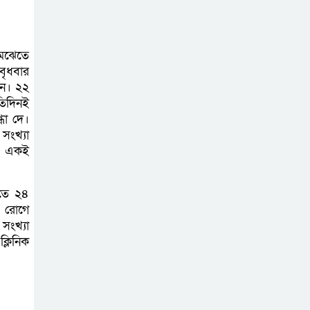
মেঝেতে
বৃধবার
ান। ২২
তিদিনই
ধা দে।
 সংখ্যা
া। একই
োতে ২৪
য রোগে
সংখ্যা
্লিনিক