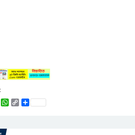
:
rest
Tumblr
WhatsApp
Copy
Share
Link
র