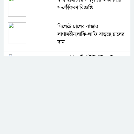
সতর্কীকরণ বিজ্ঞপ্তি
সিলেটে চালের বাজার
লাগামহীন,লাফি-লাফি বাড়ছে চালের
দাম
মাগুরা রিপোর্টার্স ইউনিটির দুই বছর
মেয়াদি কমিটি গঠন
কে হচ্ছেন পরবর্তী আইজিপি
সিলেটে ফের ভারি বৃষ্টিপাতের আভাস