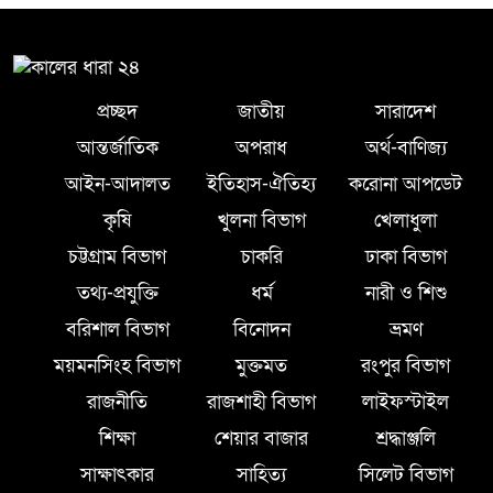
প্রচ্ছদ
জাতীয়
সারাদেশ
আন্তর্জাতিক
অপরাধ
অর্থ-বাণিজ্য
আইন-আদালত
ইতিহাস-ঐতিহ্য
করোনা আপডেট
কৃষি
খুলনা বিভাগ
খেলাধুলা
চট্টগ্রাম বিভাগ
চাকরি
ঢাকা বিভাগ
তথ্য-প্রযুক্তি
ধর্ম
নারী ও শিশু
বরিশাল বিভাগ
বিনোদন
ভ্রমণ
ময়মনসিংহ বিভাগ
মুক্তমত
রংপুর বিভাগ
রাজনীতি
রাজশাহী বিভাগ
লাইফস্টাইল
শিক্ষা
শেয়ার বাজার
শ্রদ্ধাঞ্জলি
সাক্ষাৎকার
সাহিত্য
সিলেট বিভাগ