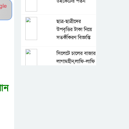
উইকেটের পতন
gle
ছাত্র-ছাত্রীদের
উপবৃত্তির টাকা নিয়ে
সতর্কীকরণ বিজ্ঞপ্তি
সিলেটে চালের বাজার
লাগামহীন,লাফি-লাফি
বাড়ছে চালের দাম
পান
মাগুরা রিপোর্টার্স
ইউনিটির দুই বছর
মেয়াদি কমিটি গঠন
কে হচ্ছেন পরবর্তী
আইজিপি