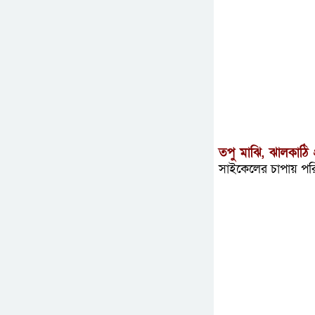
তপু মাঝি, ঝালকাঠি প
সাইকেলের চাপায় পরি