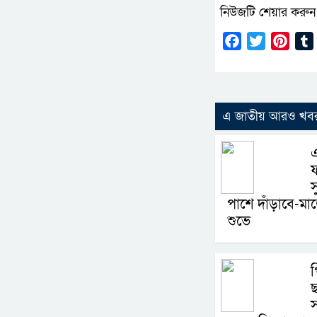
নিউজটি শেয়ার করুন
Facebook
Twitter
Pinte
এ জাতীয় আরও খব
ফ
স
পাশে দাঁড়াবে-মা
শুভে
ছ
স