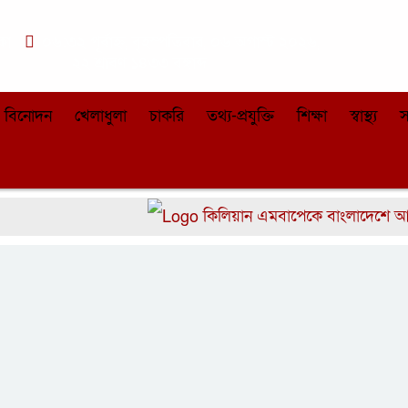
কা
০৬:৩২ পূর্বাহ্ন, বৃহস্পতিবার, ০৬ অগাস্ট ২০২৬,
২২ শ্রাবণ ১৪৩৩ বঙ্গাব্দ
বিনোদন
খেলাধুলা
চাকরি
তথ্য-প্রযুক্তি
শিক্ষা
স্বাস্থ্য
স
কিলিয়ান এমবাপেকে বাংলাদেশে আনতে চ