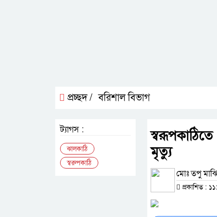
প্রচ্ছদ /
বরিশাল বিভাগ
ট্যাগস :
স্বরূপকাঠি
মৃত্যু
ঝালকাঠি
স্বরুপকাঠি
মোঃ তপু মাঝি,
প্রকাশিত : ১১