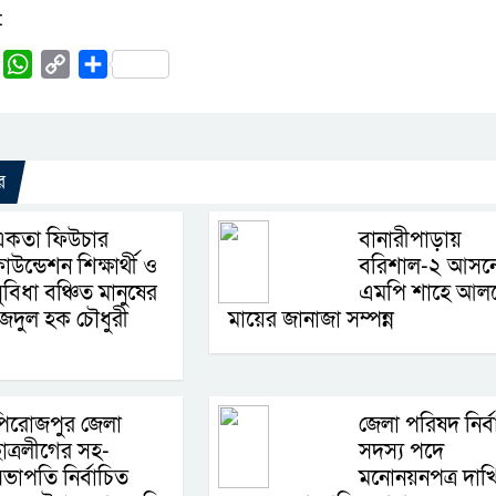
:
rest
Tumblr
WhatsApp
Copy
Share
Link
র
একতা ফিউচার
বানারীপাড়ায়
াউন্ডেশন শিক্ষার্থী ও
বরিশাল-২ আসন
ুবিধা বঞ্চিত মানুষের
এমপি শাহে আল
জেদুল হক চৌধুরী
মায়ের জানাজা সম্পন্ন
পিরোজপুর জেলা
জেলা পরিষদ নির্ব
াত্রলীগের সহ-
সদস্য পদে
ভাপতি নির্বাচিত
মনোনয়নপত্র দাখ