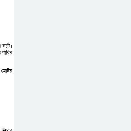
অনলাইন প্রেক্লাবের
ঈদ পুনর্মিলনী
অনুষ্ঠিত
া ঘটে।
েপারির
ে মোটর
উদ্ধার