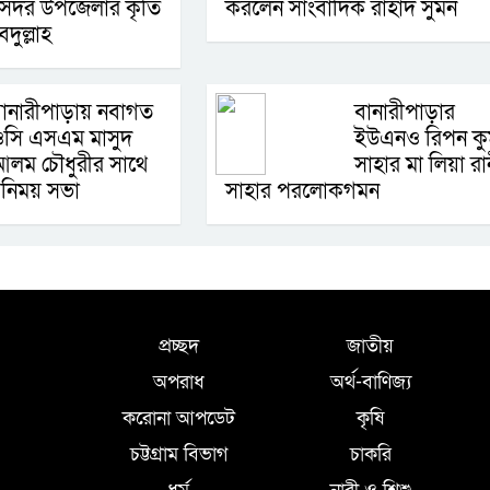
 সদর উপজেলার কৃতি
করলেন সাংবাদিক রাহাদ সুমন
ুল্লাহ
ানারীপাড়ায় নবাগত
বানারীপাড়ার
ওসি এসএম মাসুদ
ইউএনও রিপন কু
লম চৌধুরীর সাথে
সাহার মা লিয়া রা
বিনিময় সভা
সাহার পরলোকগমন
প্রচ্ছদ
জাতীয়
অপরাধ
অর্থ-বাণিজ্য
করোনা আপডেট
কৃষি
চট্টগ্রাম বিভাগ
চাকরি