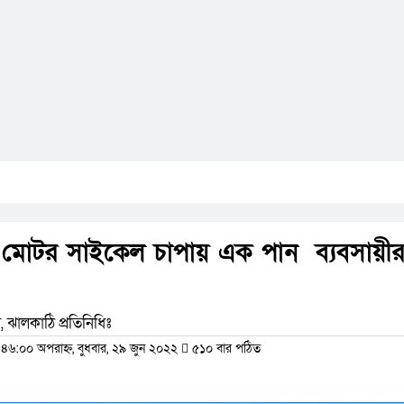
তে মোটর সাইকেল চাপায় এক পান ব্যবসায়ী
 ঝালকাঠি প্রতিনিধিঃ
:৪৬:০০ অপরাহ্ন, বুধবার, ২৯ জুন ২০২২
৫১০ বার পঠিত