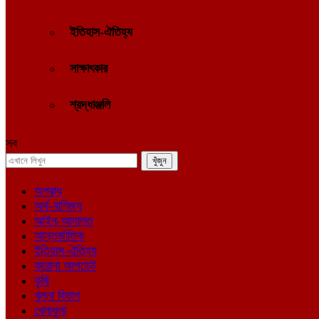
ইতিহাস-ঐতিহ্য
সাক্ষাৎকার
শ্রদ্ধাঞ্জলি
সব
অপরাধ
অর্থ-বাণিজ্য
আইন-আদালত
আন্তর্জাতিক
ইতিহাস-ঐতিহ্য
করোনা আপডেট
কৃষি
খুলনা বিভাগ
খেলাধুলা