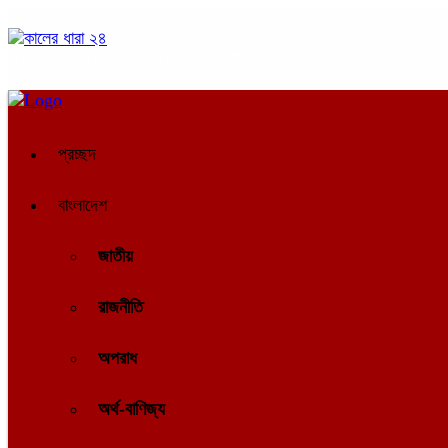
ঢাকা
১০:৫৮ পূর্বাহ্ন, শুক্রবার, ০৭ অগাস্ট ২০২৬, ২৩ শ্রাবণ ১৪৩৩ বঙ্গাব্দ
প্রচ্ছদ
বাংলাদেশ
জাতীয়
রাজনীতি
অপরাধ
অর্থ-বাণিজ্য