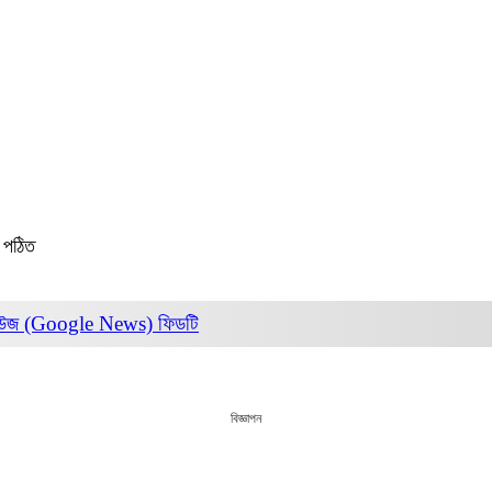
 পঠিত
িউজ (Google News)
ফিডটি
বিজ্ঞাপন