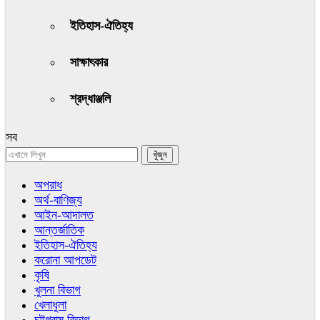
ইতিহাস-ঐতিহ্য
সাক্ষাৎকার
শ্রদ্ধাঞ্জলি
সব
অপরাধ
অর্থ-বাণিজ্য
আইন-আদালত
আন্তর্জাতিক
ইতিহাস-ঐতিহ্য
করোনা আপডেট
কৃষি
খুলনা বিভাগ
খেলাধুলা