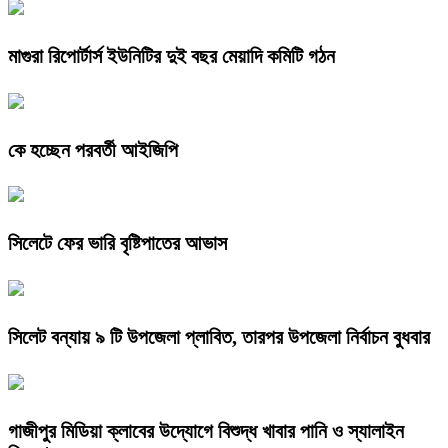
মাগুরা রিপোর্টার্স ইউনিটির দুই বছর মেয়াদি কমিটি গঠন
কে হচ্ছেন পরবর্তী আইজিপি
সিলেটে ফের ভারি বৃষ্টিপাতের আভাস
সিলেট বন্যায় ৯ টি উপজেলা প্লাবিত, তারপর উপজেলা নির্বাচন বুধবার
গাজীপুর মিডিয়া ক্লাবের উদ্যোগে বিশুদ্ধ খাবার পানি ও স্যালাইন