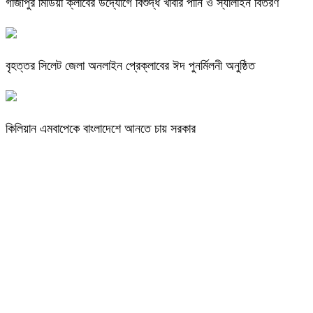
গাজীপুর মিডিয়া ক্লাবের উদ্যোগে বিশুদ্ধ খাবার পানি ও স্যালাইন বিতরণ
বৃহত্তর সিলেট জেলা অনলাইন প্রেক্লাবের ঈদ পুনর্মিলনী অনুষ্ঠিত
কিলিয়ান এমবাপেকে বাংলাদেশে আনতে চায় সরকার