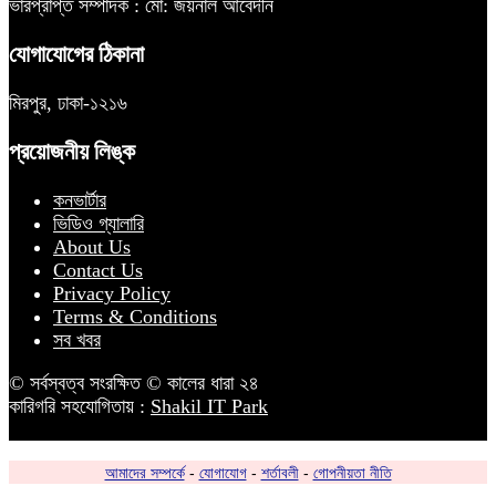
ভারপ্রাপ্ত সম্পাদক : মো: জয়নাল আবেদীন
যোগাযোগের ঠিকানা
মিরপুর, ঢাকা-১২১৬
প্রয়োজনীয় লিঙ্ক
কনভার্টার
ভিডিও গ্যালারি
About Us
Contact Us
Privacy Policy
Terms & Conditions
সব খবর
© সর্বস্বত্ব সংরক্ষিত © কালের ধারা ২৪
কারিগরি সহযোগিতায় :
Shakil IT Park
আমাদের সম্পর্কে
-
যোগাযোগ
-
শর্তাবলী
-
গোপনীয়তা নীতি