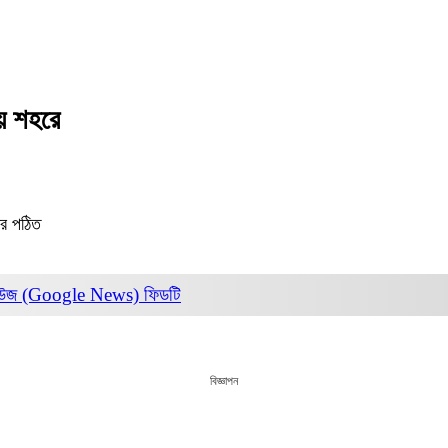
ীয় শহরে
র পঠিত
িউজ (Google News)
ফিডটি
বিজ্ঞাপন