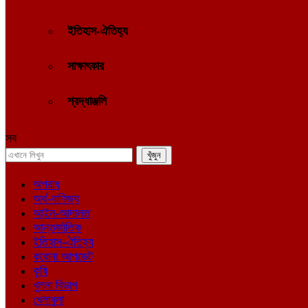
ইতিহাস-ঐতিহ্য
সাক্ষাৎকার
শ্রদ্ধাঞ্জলি
সব
অপরাধ
অর্থ-বাণিজ্য
আইন-আদালত
আন্তর্জাতিক
ইতিহাস-ঐতিহ্য
করোনা আপডেট
কৃষি
খুলনা বিভাগ
খেলাধুলা