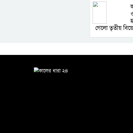
জ
ও
হ
গেলো তৃতীয় বিয়