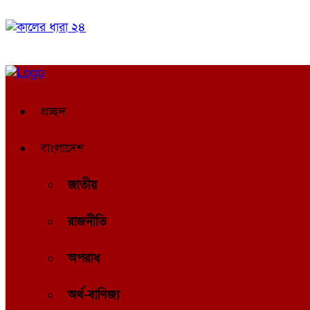
ঢাকা
১১:৩৬ অপরাহ্ন, শুক্রবার, ০৭ অগাস্ট ২০২৬, ২৩ শ্রাবণ ১৪৩৩ বঙ্
প্রচ্ছদ
বাংলাদেশ
জাতীয়
রাজনীতি
অপরাধ
অর্থ-বাণিজ্য