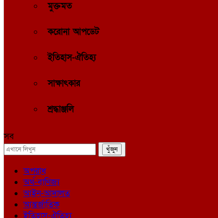
মুক্তমত
করোনা আপডেট
ইতিহাস-ঐতিহ্য
সাক্ষাৎকার
শ্রদ্ধাঞ্জলি
সব
অপরাধ
অর্থ-বাণিজ্য
আইন-আদালত
আন্তর্জাতিক
ইতিহাস-ঐতিহ্য