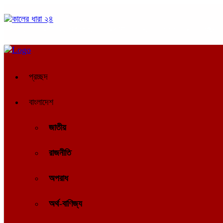
ঢাকা
০৫:০১ অপরাহ্ন, শুক্রবার, ০৭ অগাস্ট ২০২৬, ২৩ শ্রাবণ ১৪৩৩ বঙ্গাব্দ
প্রচ্ছদ
বাংলাদেশ
জাতীয়
রাজনীতি
অপরাধ
অর্থ-বাণিজ্য