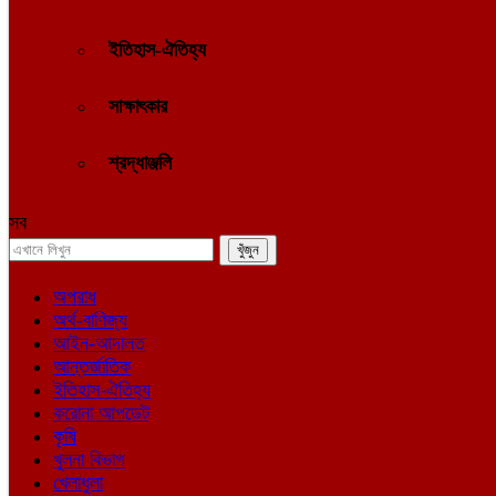
ইতিহাস-ঐতিহ্য
সাক্ষাৎকার
শ্রদ্ধাঞ্জলি
সব
অপরাধ
অর্থ-বাণিজ্য
আইন-আদালত
আন্তর্জাতিক
ইতিহাস-ঐতিহ্য
করোনা আপডেট
কৃষি
খুলনা বিভাগ
খেলাধুলা