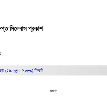
প্ত সিলেবাস প্রকাশ
ত
িউজ (Google News)
ফিডটি
বিজ্ঞাপন